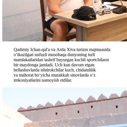
Qadimiy Ichan-qal'a va Arda Xiva turizm majmuasida
o‘tkazilgan nufuzli musobaqa dunyoning turli
mamlakatlaridan tashrif buyurgan kuchli sportchilarni
bir maydonga jamladi. Uch kun davom etgan
bellashuvlarda ishtirokchilar kuch, chidamlilik
va mahorat bo‘yicha murakkab sinovlarda o‘z
imkoniyatlarini namoyish etdilar.