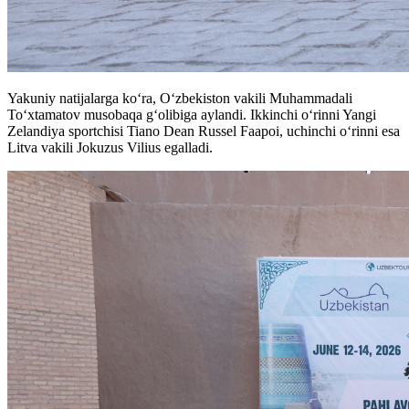
Yakuniy natijalarga ko‘ra, O‘zbekiston vakili Muhammadali
To‘xtamatov musobaqa g‘olibiga aylandi. Ikkinchi o‘rinni Yangi
Zelandiya sportchisi Tiano Dean Russel Faapoi, uchinchi o‘rinni esa
Litva vakili Jokuzus Vilius egalladi.