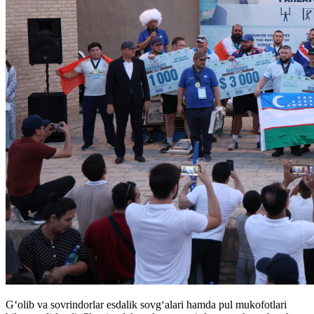
G‘olib va sovrindorlar esdalik sovg‘alari hamda pul mukofotlari