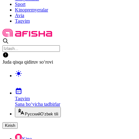
Sport
Kinopremyeralar
Avia
Taqvim
Juda qisqa qidiruv so‘rovi
Taqvim
Sana bo‘yicha tadbirlar
Русский
O‘zbek tili
Kirish
Kino