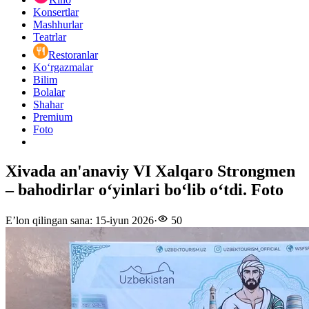
Konsertlar
Mashhurlar
Teatrlar
Restoranlar
Ko‘rgazmalar
Bilim
Bolalar
Shahar
Premium
Foto
Xivada an'anaviy VI Xalqaro Strongmen
– bahodirlar o‘yinlari boʻlib oʻtdi. Foto
E’lon qilingan sana
:
15-iyun 2026
·
50