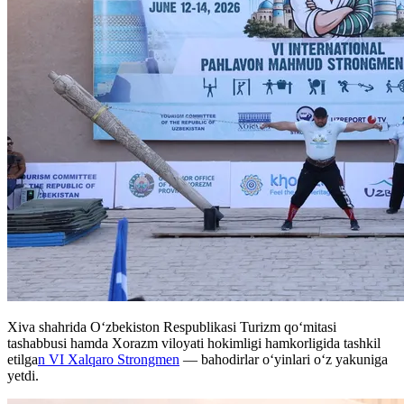
Xiva shahrida O‘zbekiston Respublikasi Turizm qo‘mitasi
tashabbusi hamda Xorazm viloyati hokimligi hamkorligida tashkil
etilga
n VI Xalqaro Strongmen
— bahodirlar o‘yinlari o‘z yakuniga
yetdi.