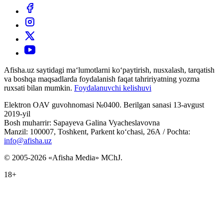
Afisha.uz saytidagi ma‘lumotlarni ko‘paytirish, nusxalash, tarqatish
va boshqa maqsadlarda foydalanish faqat tahririyatning yozma
ruxsati bilan mumkin.
Foydalanuvchi kelishuvi
Elektron OAV guvohnomasi №0400. Berilgan sanasi 13-avgust
2019-yil
Bosh muharrir: Sapayeva Galina Vyacheslavovna
Manzil: 100007, Toshkent, Parkent ko‘chasi, 26А / Pochta:
info@afisha.uz
© 2005-2026 «Afisha Media» MChJ.
18+