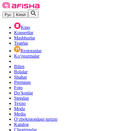
Рус
Kirish
Kino
Konsertlar
Mashhurlar
Teatrlar
Restoranlar
Ko‘rgazmalar
Bilim
Bolalar
Shahar
Premium
Foto
Do‘konlar
Stendap
Texno
Moda
Media
O‘zbekistondagi turizm
Katalog
Chegirmalar