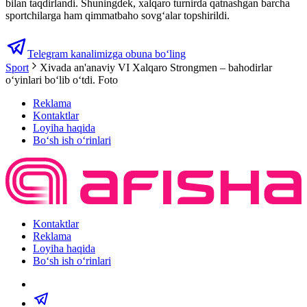
bilan taqdirlandi. Shuningdek, xalqaro turnirda qatnashgan barcha
sportchilarga ham qimmatbaho sovg‘alar topshirildi.
Telegram kanalimizga obuna bo‘ling
Sport
Xivada an'anaviy VI Xalqaro Strongmen – bahodirlar
o‘yinlari boʻlib oʻtdi. Foto
Reklama
Kontaktlar
Loyiha haqida
Bo‘sh ish o‘rinlari
Kontaktlar
Reklama
Loyiha haqida
Bo‘sh ish o‘rinlari