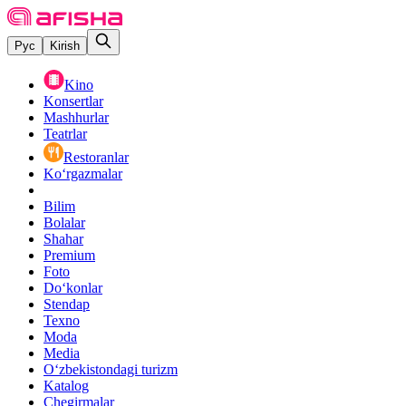
Рус
Kirish
Kino
Konsertlar
Mashhurlar
Teatrlar
Restoranlar
Ko‘rgazmalar
Bilim
Bolalar
Shahar
Premium
Foto
Do‘konlar
Stendap
Texno
Moda
Media
O‘zbekistondagi turizm
Katalog
Chegirmalar