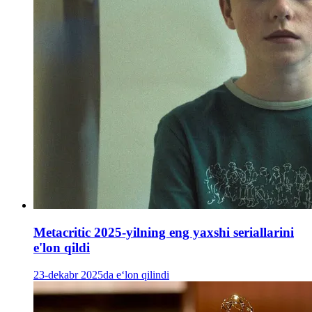
Metacritic 2025-yilning eng yaxshi seriallarini
e'lon qildi
23-dekabr 2025da e‘lon qilindi