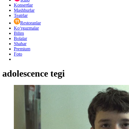
Konsertlar
Mashhurlar
Teatrlar
Restoranlar
Ko‘rgazmalar
Bilim
Bolalar
Shahar
Premium
Foto
adolescence tegi