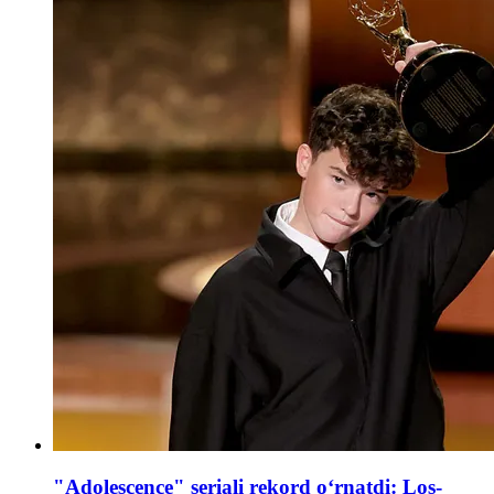
"Adolescence" seriali rekord oʻrnatdi: Los-