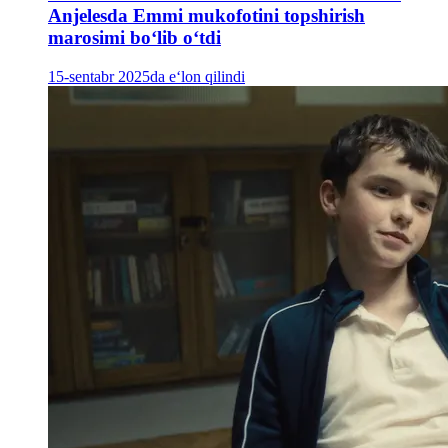
Anjelesda Emmi mukofotini topshirish
marosimi bo‘lib o‘tdi
15-sentabr 2025da e‘lon qilindi