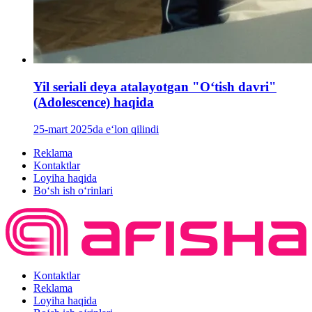
Yil seriali deya atalayotgan "Oʻtish davri"
(Adolescence) haqida
25-mart 2025da e‘lon qilindi
Reklama
Kontaktlar
Loyiha haqida
Bo‘sh ish o‘rinlari
Kontaktlar
Reklama
Loyiha haqida