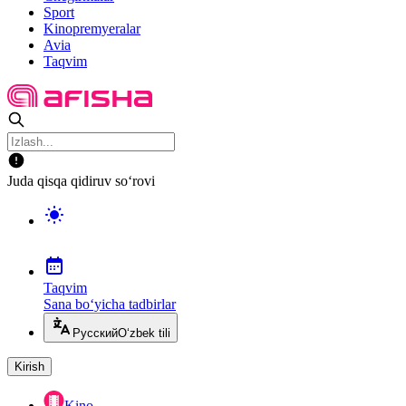
Sport
Kinopremyeralar
Avia
Taqvim
Juda qisqa qidiruv so‘rovi
Taqvim
Sana bo‘yicha tadbirlar
Русский
O‘zbek tili
Kirish
Kino