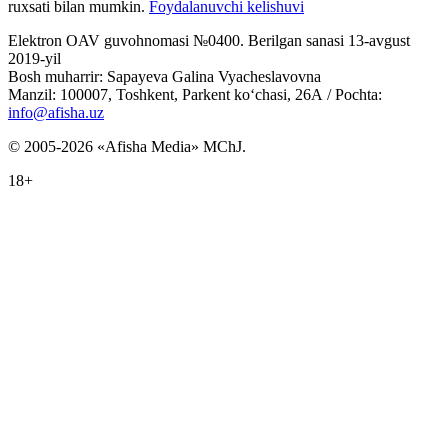
ruxsati bilan mumkin.
Foydalanuvchi kelishuvi
Elektron OAV guvohnomasi №0400. Berilgan sanasi 13-avgust
2019-yil
Bosh muharrir: Sapayeva Galina Vyacheslavovna
Manzil: 100007, Toshkent, Parkent ko‘chasi, 26А / Pochta:
info@afisha.uz
© 2005-2026 «Afisha Media» MChJ.
18+