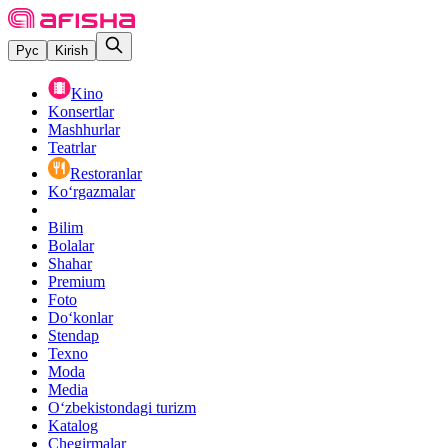
Рус
Kirish
Kino
Konsertlar
Mashhurlar
Teatrlar
Restoranlar
Ko‘rgazmalar
Bilim
Bolalar
Shahar
Premium
Foto
Do‘konlar
Stendap
Texno
Moda
Media
O‘zbekistondagi turizm
Katalog
Chegirmalar