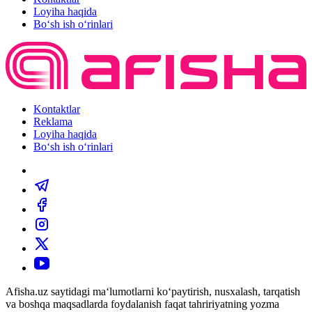
Loyiha haqida
Bo‘sh ish o‘rinlari
Kontaktlar
Reklama
Loyiha haqida
Bo‘sh ish o‘rinlari
Afisha.uz saytidagi ma‘lumotlarni ko‘paytirish, nusxalash, tarqatish
va boshqa maqsadlarda foydalanish faqat tahririyatning yozma