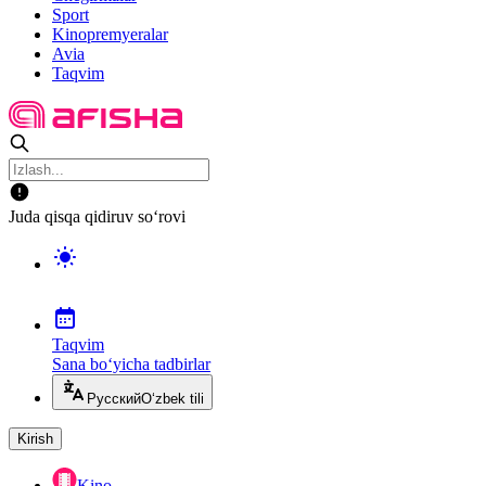
Sport
Kinopremyeralar
Avia
Taqvim
Juda qisqa qidiruv so‘rovi
Taqvim
Sana bo‘yicha tadbirlar
Русский
O‘zbek tili
Kirish
Kino