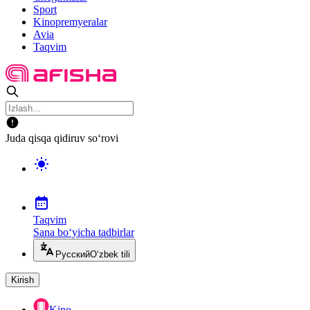
Sport
Kinopremyeralar
Avia
Taqvim
Juda qisqa qidiruv so‘rovi
Taqvim
Sana bo‘yicha tadbirlar
Русский
O‘zbek tili
Kirish
Kino