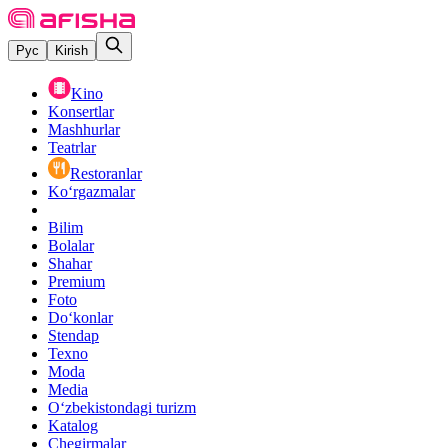
Рус
Kirish
Kino
Konsertlar
Mashhurlar
Teatrlar
Restoranlar
Ko‘rgazmalar
Bilim
Bolalar
Shahar
Premium
Foto
Do‘konlar
Stendap
Texno
Moda
Media
O‘zbekistondagi turizm
Katalog
Chegirmalar