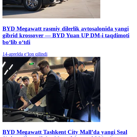
BYD Megawatt rasmiy dilerlik avtosalonida yangi
gibrid krossover — BYD Yuan UP DM-i taqdimoti
bo‘lib o‘tdi
14-aprelda e‘lon qilindi
BYD Megawatt Tashkent City Mall’da yangi Seal