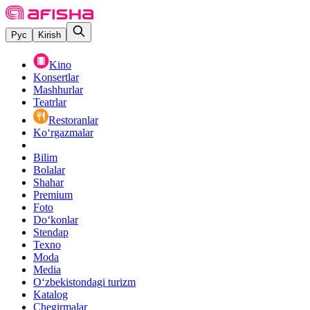
Рус
Kirish
Kino
Konsertlar
Mashhurlar
Teatrlar
Restoranlar
Ko‘rgazmalar
Bilim
Bolalar
Shahar
Premium
Foto
Do‘konlar
Stendap
Texno
Moda
Media
O‘zbekistondagi turizm
Katalog
Chegirmalar