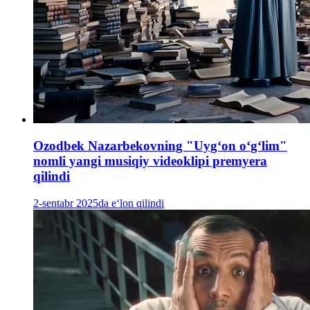
Ozodbek Nazarbekovning "Uygʻon oʻgʻlim"
nomli yangi musiqiy videoklipi premyera
qilindi
2-sentabr 2025da e‘lon qilindi