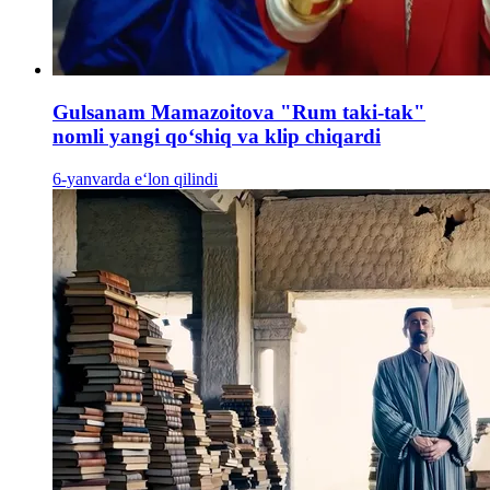
Gulsanam Mamazoitova "Rum taki-tak"
nomli yangi qoʻshiq va klip chiqardi
6-yanvarda e‘lon qilindi