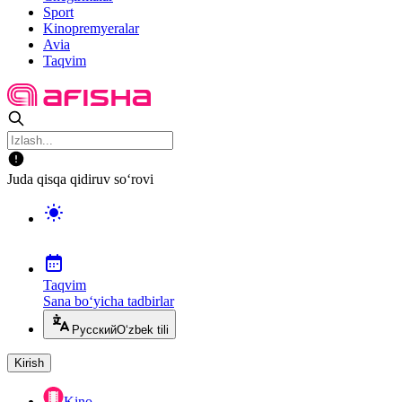
Sport
Kinopremyeralar
Avia
Taqvim
Juda qisqa qidiruv so‘rovi
Taqvim
Sana bo‘yicha tadbirlar
Русский
O‘zbek tili
Kirish
Kino