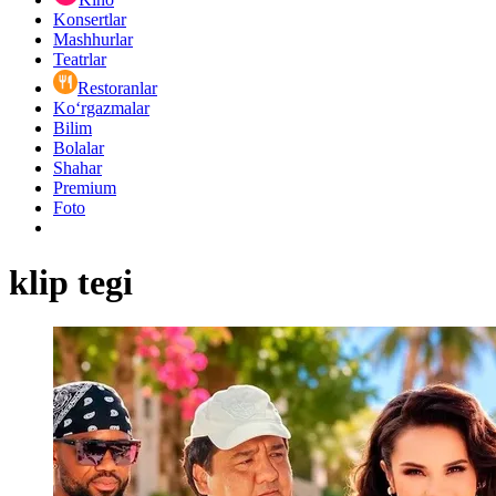
Konsertlar
Mashhurlar
Teatrlar
Restoranlar
Ko‘rgazmalar
Bilim
Bolalar
Shahar
Premium
Foto
klip tegi