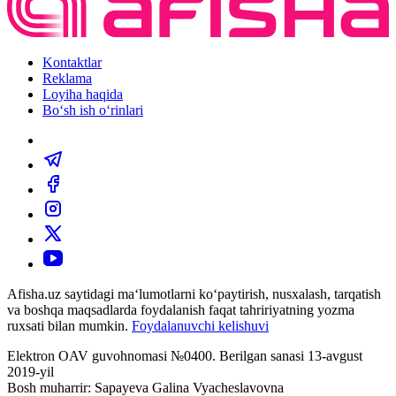
Kontaktlar
Reklama
Loyiha haqida
Bo‘sh ish o‘rinlari
Afisha.uz saytidagi ma‘lumotlarni ko‘paytirish, nusxalash, tarqatish
va boshqa maqsadlarda foydalanish faqat tahririyatning yozma
ruxsati bilan mumkin.
Foydalanuvchi kelishuvi
Elektron OAV guvohnomasi №0400. Berilgan sanasi 13-avgust
2019-yil
Bosh muharrir: Sapayeva Galina Vyacheslavovna