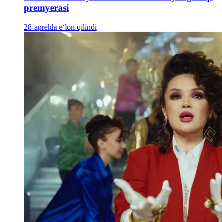
premyerasi
28-aprelda e‘lon qilindi