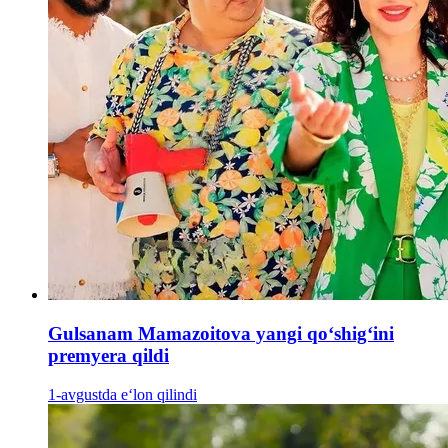
Gulsanam Mamazoitova yangi qo‘shig‘ini
premyera qildi
1-avgustda e‘lon qilindi