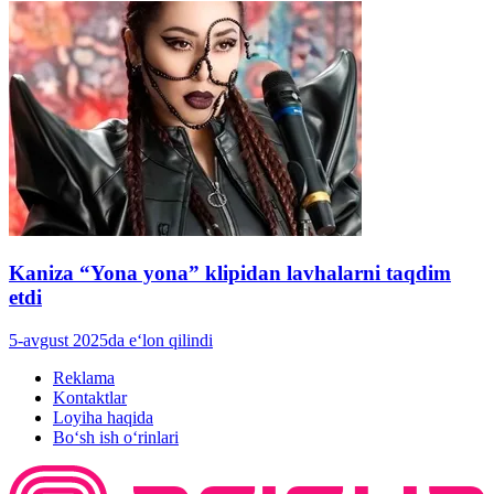
Kaniza “Yona yona” klipidan lavhalarni taqdim
etdi
5-avgust 2025da e‘lon qilindi
Reklama
Kontaktlar
Loyiha haqida
Bo‘sh ish o‘rinlari