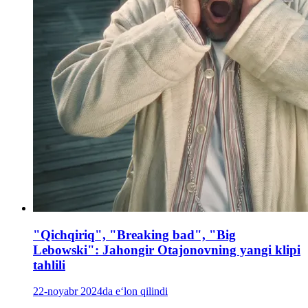
"Qichqiriq", "Breaking bad", "Big
Lebowski": Jahongir Otajonovning yangi klipi
tahlili
22-noyabr 2024da e‘lon qilindi