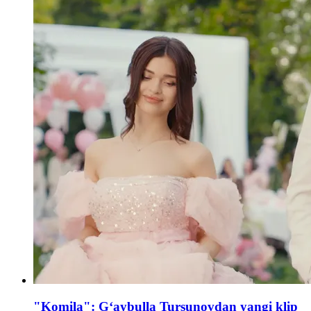
"Komila": Gʻaybulla Tursunovdan yangi klip