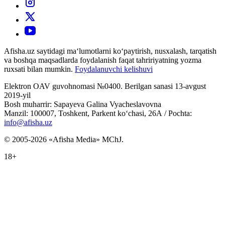
Afisha.uz saytidagi ma‘lumotlarni ko‘paytirish, nusxalash, tarqatish
va boshqa maqsadlarda foydalanish faqat tahririyatning yozma
ruxsati bilan mumkin.
Foydalanuvchi kelishuvi
Elektron OAV guvohnomasi №0400. Berilgan sanasi 13-avgust
2019-yil
Bosh muharrir: Sapayeva Galina Vyacheslavovna
Manzil: 100007, Toshkent, Parkent ko‘chasi, 26А / Pochta:
info@afisha.uz
© 2005-2026 «Afisha Media» MChJ.
18+