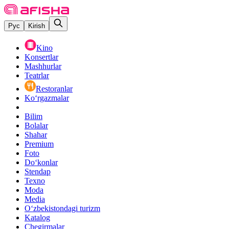
Рус
Kirish
Kino
Konsertlar
Mashhurlar
Teatrlar
Restoranlar
Ko‘rgazmalar
Bilim
Bolalar
Shahar
Premium
Foto
Do‘konlar
Stendap
Texno
Moda
Media
O‘zbekistondagi turizm
Katalog
Chegirmalar