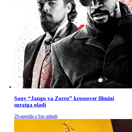
Sony “Jango va Zorro” krossover filmini
suratga oladi
29-aprelda e‘lon qilindi