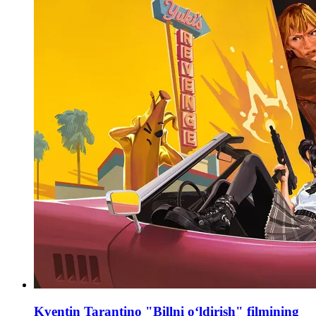
Kventin Tarantino "Billni o‘ldirish" filmining