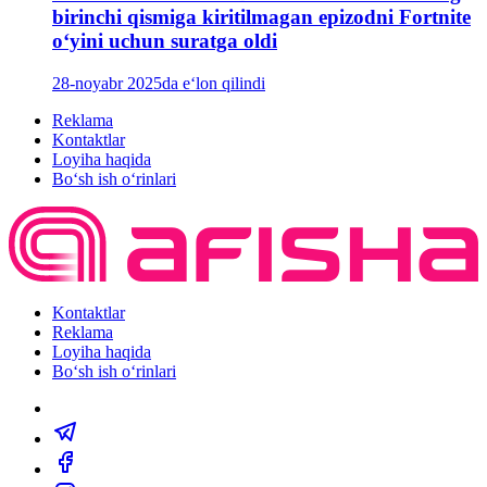
birinchi qismiga kiritilmagan epizodni Fortnite
o‘yini uchun suratga oldi
28-noyabr 2025da e‘lon qilindi
Reklama
Kontaktlar
Loyiha haqida
Bo‘sh ish o‘rinlari
Kontaktlar
Reklama
Loyiha haqida
Bo‘sh ish o‘rinlari