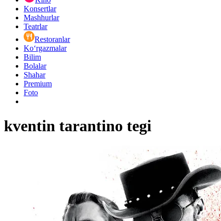
Konsertlar
Mashhurlar
Teatrlar
Restoranlar
Ko‘rgazmalar
Bilim
Bolalar
Shahar
Premium
Foto
kventin tarantino tegi