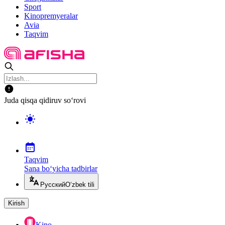
Sport
Kinopremyeralar
Avia
Taqvim
Juda qisqa qidiruv so‘rovi
Taqvim
Sana bo‘yicha tadbirlar
Русский
O‘zbek tili
Kirish
Kino