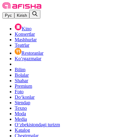
Рус
Kirish
Kino
Konsertlar
Mashhurlar
Teatrlar
Restoranlar
Ko‘rgazmalar
Bilim
Bolalar
Shahar
Premium
Foto
Do‘konlar
Stendap
Texno
Moda
Media
O‘zbekistondagi turizm
Katalog
Chegirmalar