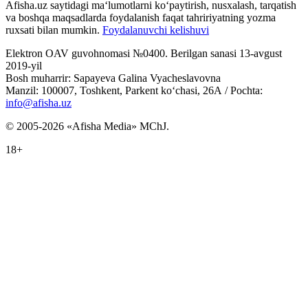
Afisha.uz saytidagi ma‘lumotlarni ko‘paytirish, nusxalash, tarqatish
va boshqa maqsadlarda foydalanish faqat tahririyatning yozma
ruxsati bilan mumkin.
Foydalanuvchi kelishuvi
Elektron OAV guvohnomasi №0400. Berilgan sanasi 13-avgust
2019-yil
Bosh muharrir: Sapayeva Galina Vyacheslavovna
Manzil: 100007, Toshkent, Parkent ko‘chasi, 26А / Pochta:
info@afisha.uz
© 2005-2026 «Afisha Media» MChJ.
18+