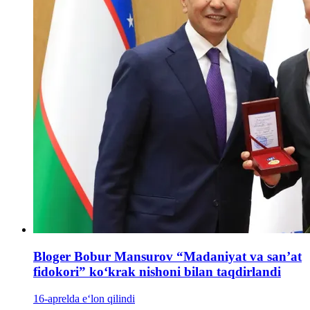
Bloger Bobur Mansurov “Madaniyat va san’at
fidokori” ko‘krak nishoni bilan taqdirlandi
16-aprelda e‘lon qilindi