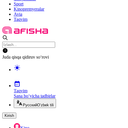
Sport
Kinopremyeralar
Avia
Taqvim
Juda qisqa qidiruv so‘rovi
Taqvim
Sana bo‘yicha tadbirlar
Русский
O‘zbek tili
Kirish
Kino