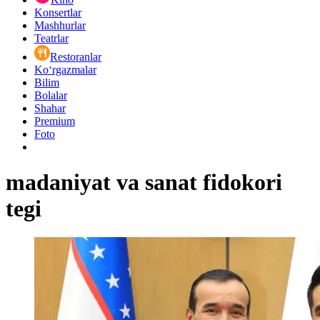
Konsertlar
Mashhurlar
Teatrlar
Restoranlar
Ko‘rgazmalar
Bilim
Bolalar
Shahar
Premium
Foto
madaniyat va sanat fidokori
tegi