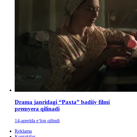
Drama janridagi “Paxta” badiiy filmi
premyera qilinadi
14-aprelda e‘lon qilindi
Reklama
Kontaktlar