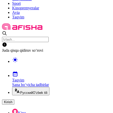
Sport
Kinopremyeralar
Avia
Taqvim
Juda qisqa qidiruv so‘rovi
Taqvim
Sana bo‘yicha tadbirlar
Русский
O‘zbek tili
Kirish
Kino