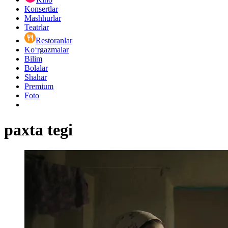
Konsertlar
Mashhurlar
Teatrlar
Restoranlar
Ko‘rgazmalar
Bilim
Bolalar
Shahar
Premium
Foto
paxta tegi