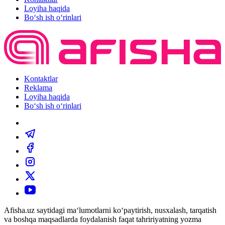
Loyiha haqida
Bo‘sh ish o‘rinlari
Kontaktlar
Reklama
Loyiha haqida
Bo‘sh ish o‘rinlari
Afisha.uz saytidagi ma‘lumotlarni ko‘paytirish, nusxalash, tarqatish
va boshqa maqsadlarda foydalanish faqat tahririyatning yozma