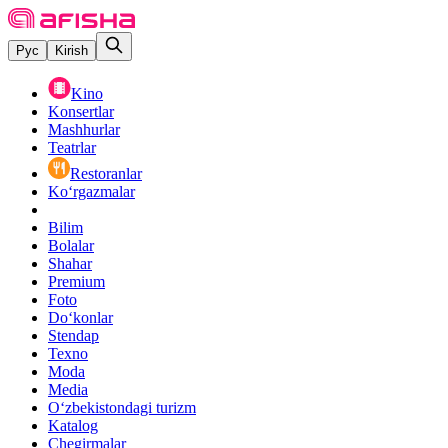
Рус
Kirish
Kino
Konsertlar
Mashhurlar
Teatrlar
Restoranlar
Ko‘rgazmalar
Bilim
Bolalar
Shahar
Premium
Foto
Do‘konlar
Stendap
Texno
Moda
Media
O‘zbekistondagi turizm
Katalog
Chegirmalar