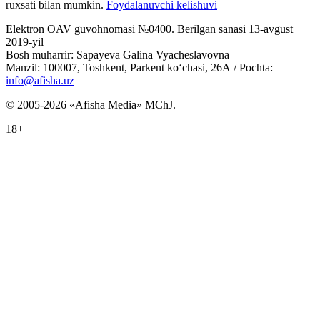
ruxsati bilan mumkin.
Foydalanuvchi kelishuvi
Elektron OAV guvohnomasi №0400. Berilgan sanasi 13-avgust
2019-yil
Bosh muharrir: Sapayeva Galina Vyacheslavovna
Manzil: 100007, Toshkent, Parkent ko‘chasi, 26А / Pochta:
info@afisha.uz
© 2005-2026 «Afisha Media» MChJ.
18+