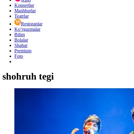
Konsertlar
Mashhurlar
Teatrlar
Restoranlar
Ko‘rgazmalar
Bilim
Bolalar
Shahar
Premium
Foto
shohruh tegi