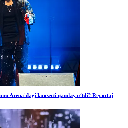
Arena’dagi konserti qanday o‘tdi? Reportaj