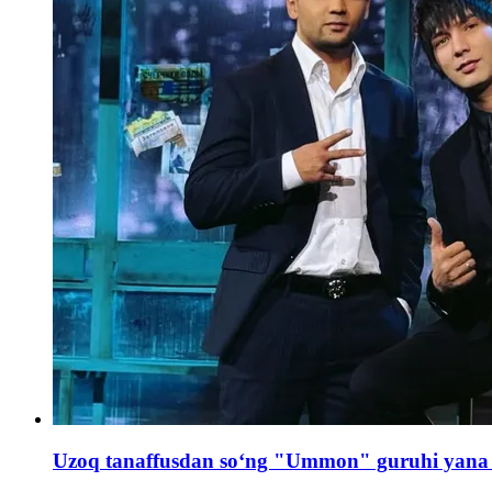
Uzoq tanaffusdan soʻng "Ummon" guruhi yana 