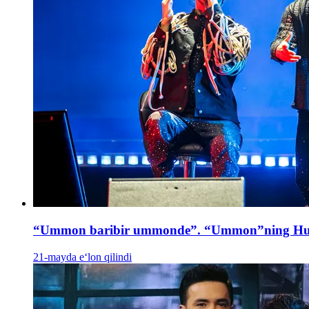
“Ummon baribir ummonde”. “Ummon”ning Humo 
21-mayda e‘lon qilindi