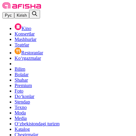
Рус
Kirish
Kino
Konsertlar
Mashhurlar
Teatrlar
Restoranlar
Ko‘rgazmalar
Bilim
Bolalar
Shahar
Premium
Foto
Do‘konlar
Stendap
Texno
Moda
Media
O‘zbekistondagi turizm
Katalog
Chegirmalar