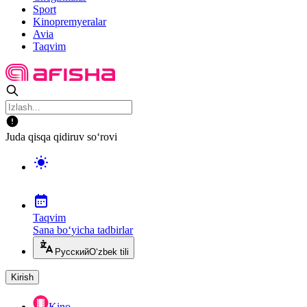
Sport
Kinopremyeralar
Avia
Taqvim
Juda qisqa qidiruv so‘rovi
Taqvim
Sana bo‘yicha tadbirlar
Русский
O‘zbek tili
Kirish
Kino