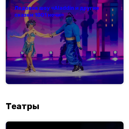
Ледовое шоу «Aladdin и другие
сказки 1001 ночи»
Т
еатры