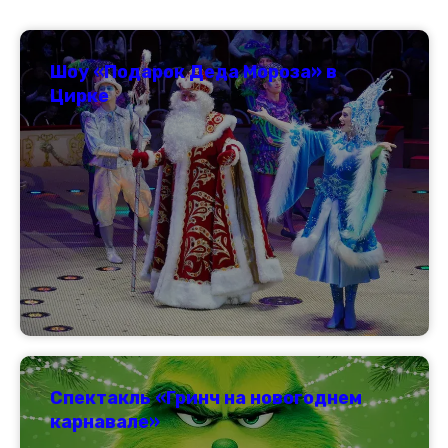
Шоу «Подарок Деда Мороза» в
Цирке
Спектакль «Гринч на новогоднем
карнавале»