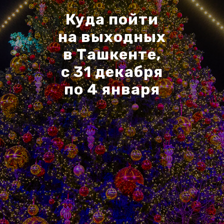
Куда пойти
на выходных
в Ташкенте,
с 31 декабря
по 4 января