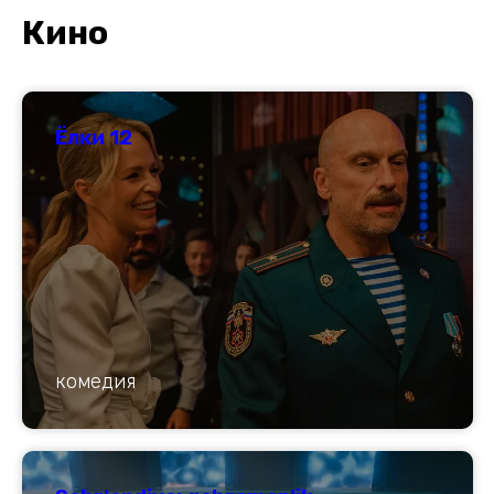
К
ино
Ёлки 12
комедия