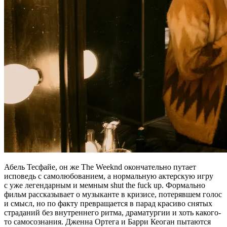
Абель Тесфайе, он же The Weeknd окончательно путает
исповедь с самолюбованием, а нормальную актерскую игру
с уже легендарным и мемным shut the fuck up. Формально
фильм рассказывает о музыканте в кризисе, потерявшем голос
и смысл, но по факту превращается в парад красиво снятых
страданий без внутреннего ритма, драматургии и хоть какого-
то самосознания. Дженна Ортега и Барри Кеоган пытаются