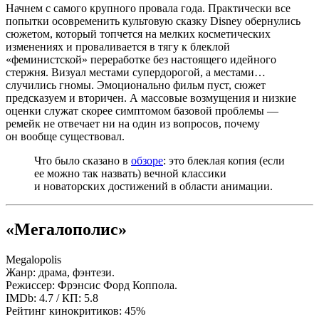
Начнем с самого крупного провала года. Практически все
попытки осовременить культовую сказку Disney обернулись
сюжетом, который топчется на мелких косметических
изменениях и проваливается в тягу к блеклой
«феминистской» переработке без настоящего идейного
стержня. Визуал местами супердорогой, а местами…
случились гномы. Эмоционально фильм пуст, сюжет
предсказуем и вторичен. А массовые возмущения и низкие
оценки служат скорее симптомом базовой проблемы —
ремейк не отвечает ни на один из вопросов, почему
он вообще существовал.
Что было сказано в
обзоре
: это блеклая копия (если
ее можно так назвать) вечной классики
и новаторских достижений в области анимации.
«Мегалополис»
Megalopolis
Жанр: драма, фэнтези.
Режиссер: Фрэнсис Форд Коппола.
IMDb: 4.7 / КП: 5.8
Рейтинг кинокритиков: 45%