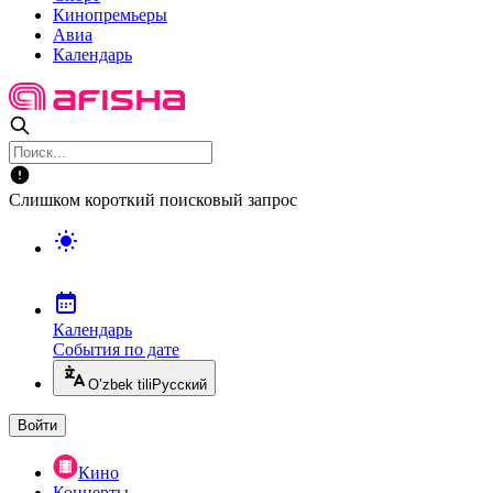
Кинопремьеры
Авиа
Календарь
Слишком короткий поисковый запрос
Календарь
События по дате
O’zbek tili
Русский
Войти
Кино
Концерты