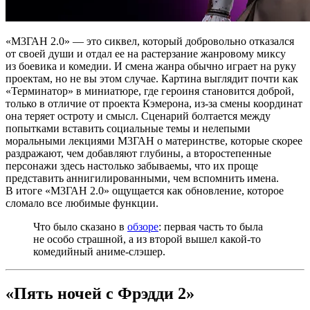
«M3ГАН 2.0» — это сиквел, который добровольно отказался
от своей души и отдал ее на растерзание жанровому миксу
из боевика и комедии. И смена жанра обычно играет на руку
проектам, но не вы этом случае. Картина выглядит почти как
«Терминатор» в миниатюре, где героиня становится доброй,
только в отличие от проекта Кэмерона, из-за смены координат
она теряет остроту и смысл. Сценарий болтается между
попытками вставить социальные темы и нелепыми
моральными лекциями М3ГАН о материнстве, которые скорее
раздражают, чем добавляют глубины, а второстепенные
персонажи здесь настолько забываемы, что их проще
представить аннигилированными, чем вспомнить имена.
В итоге «M3ГАН 2.0» ощущается как обновление, которое
сломало все любимые функции.
Что было сказано в
обзоре
: первая часть то была
не особо страшной, а из второй вышел какой-то
комедийный аниме-слэшер.
«Пять ночей с Фрэдди 2»