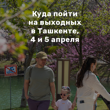
Куда пойти
на выходных
в Ташкенте,
4 и 5 апреля