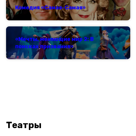
Комедия «Самая-Самая»
«Мечты, меняющие мир 2: В
поисках призвания»
Т
еатры