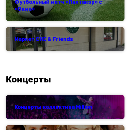
Футбольный матч «Пахтакор» с
«Окмк»
Маркет CHE & Friends
Концерты
Концерты коллектива Million