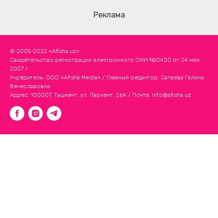
Реклама
© 2005-2022 «Afisha.uz»
Свидетельство регистрации электронного СМИ №0400 от 24 мая
2007 г.
Учредитель: ООО «Afisha Media» / Главный редактор: Сапаева Галина
Вячеславовна
Адрес: 100007, Ташкент, ул. Паркент, 26А / Почта:
info@afisha.uz