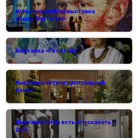
Мультимедийная выставка
«Быть Ван Гогом»
Выставка «Га га гой»
Выставка «Кухня Центральной
Азии»
Выставка «Нам есть что сказать
2.0»