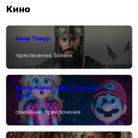
К
ино
Амир Тимур
приключения, боевик
Супер Марио: Галактическое
кино
семейный, приключения