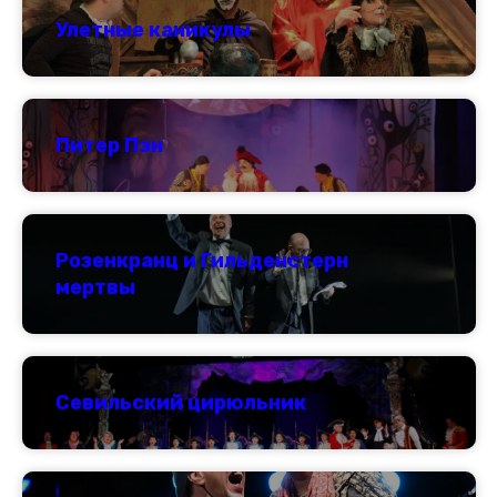
Улетные каникулы
Питер Пэн
Розенкранц и Гильденстерн
мертвы
Севильский цирюльник