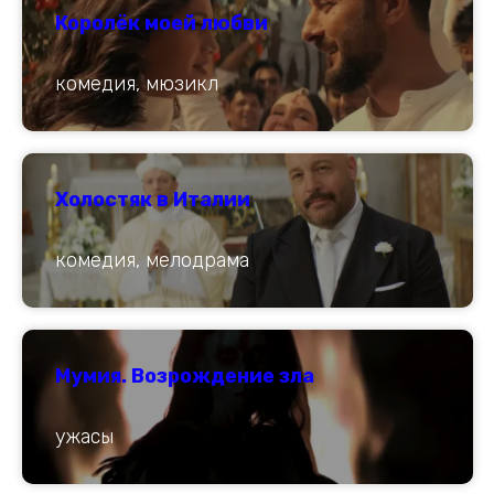
Королёк моей любви
комедия, мюзикл
Холостяк в Италии
комедия, мелодрама
Мумия. Возрождение зла
ужасы