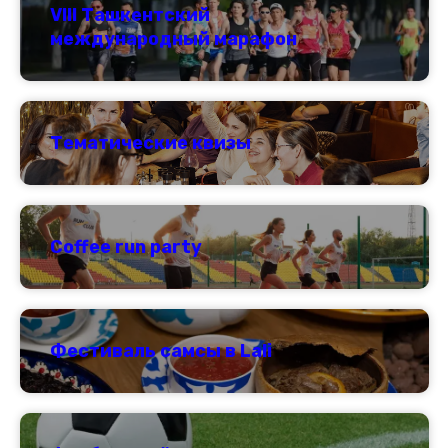
VIII Ташкентский
международный марафон
Тематические квизы
Coffee run party
Фестиваль самсы в Lali