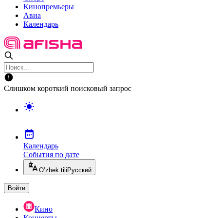
Кинопремьеры
Авиа
Календарь
Слишком короткий поисковый запрос
Календарь
События по дате
O’zbek tili
Русский
Войти
Кино
Концерты