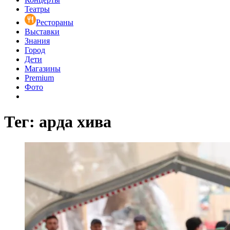
Театры
Рестораны
Выставки
Знания
Город
Дети
Магазины
Premium
Фото
Тег: арда хива