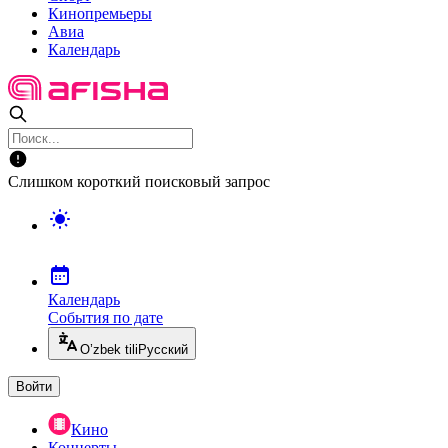
Кинопремьеры
Авиа
Календарь
Слишком короткий поисковый запрос
Календарь
События по дате
O’zbek tili
Русский
Войти
Кино
Концерты