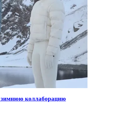
ую зимнюю коллаборацию