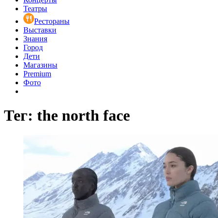
Театры
Рестораны
Выставки
Знания
Город
Дети
Магазины
Premium
Фото
Тег: the north face