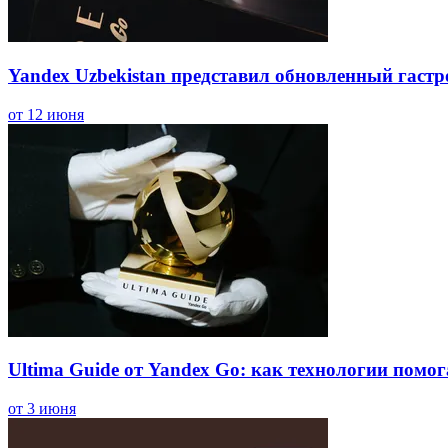
Yandex Uzbekistan представил обновленный гастр
от 12 июня
Ultima Guide от Yandex Go: как технологии пом
от 3 июня