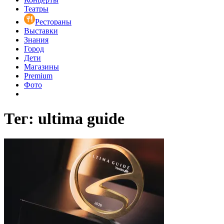
Театры
Рестораны
Выставки
Знания
Город
Дети
Магазины
Premium
Фото
Тег: ultima guide