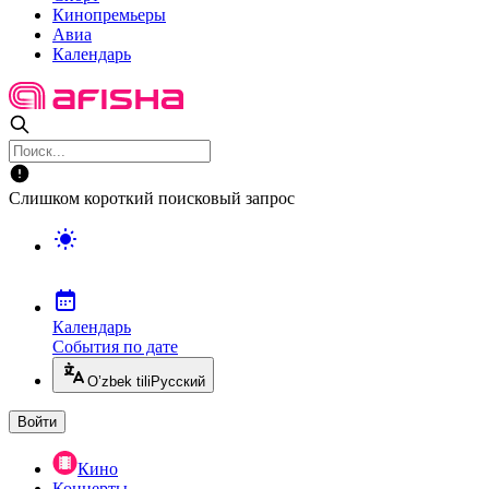
Кинопремьеры
Авиа
Календарь
Слишком короткий поисковый запрос
Календарь
События по дате
O’zbek tili
Русский
Войти
Кино
Концерты