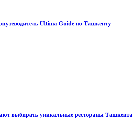
опутеводитель Ultima Guide по Ташкенту
огают выбирать уникальные рестораны Ташкента