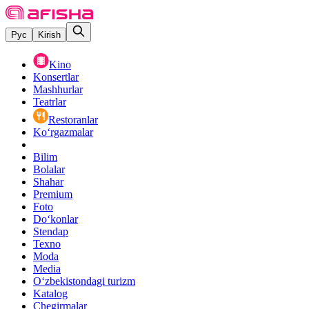
Рус
Kirish
Kino
Konsertlar
Mashhurlar
Teatrlar
Restoranlar
Ko‘rgazmalar
Bilim
Bolalar
Shahar
Premium
Foto
Do‘konlar
Stendap
Texno
Moda
Media
O‘zbekistondagi turizm
Katalog
Chegirmalar