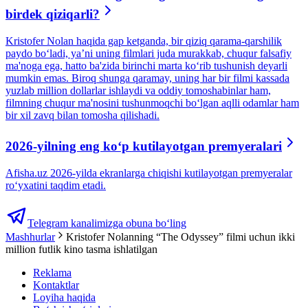
birdek qiziqarli?
Kristofer Nolan haqida gap ketganda, bir qiziq qarama-qarshilik
paydo boʻladi, ya’ni uning filmlari juda murakkab, chuqur falsafiy
ma'noga ega, hatto ba'zida birinchi marta koʻrib tushunish deyarli
mumkin emas. Biroq shunga qaramay, uning har bir filmi kassada
yuzlab million dollarlar ishlaydi va oddiy tomoshabinlar ham,
filmning chuqur ma'nosini tushunmoqchi boʻlgan aqlli odamlar ham
bir xil zavq bilan tomosha qilishadi.
2026-yilning eng koʻp kutilayotgan premyeralari
Afisha.uz 2026-yilda ekranlarga chiqishi kutilayotgan premyeralar
ro‘yxatini taqdim etadi.
Telegram kanalimizga obuna bo‘ling
Mashhurlar
Kristofer Nolanning “The Odyssey” filmi uchun ikki
million futlik kino tasma ishlatilgan
Reklama
Kontaktlar
Loyiha haqida