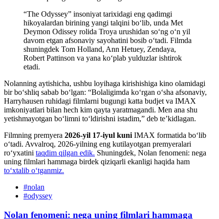
“The Odyssey” insoniyat tarixidagi eng qadimgi
hikoyalardan birining yangi talqini bo‘lib, unda Met
Deymon Odissey rolida Troya urushidan soʻng o‘n yil
davom etgan afsonaviy sayohatini bosib o‘tadi. Filmda
shuningdek Tom Holland, Ann Hetuey, Zendaya,
Robert Pattinson va yana ko‘plab yulduzlar ishtirok
etadi.
Nolanning aytishicha, ushbu loyihaga kirishishiga kino olamidagi
bir bo‘shliq sabab bo‘lgan: “Bolaligimda ko‘rgan o‘sha afsonaviy,
Harryhausen ruhidagi filmlarni bugungi katta budjet va IMAX
imkoniyatlari bilan hech kim qayta yaratmagandi. Men ana shu
yetishmayotgan bo‘limni to‘ldirishni istadim,” deb te’kidlagan.
Filmning premyera
2026-yil 17-iyul kuni
IMAX formatida bo‘lib
o‘tadi. Avvalroq, 2026-yilning eng kutilayotgan premyeralari
roʻyxatini
taqdim qilgan edik.
Shuningdek, Nolan fenomeni: nega
uning filmlari hammaga birdek qiziqarli ekanligi haqida ham
toʻxtalib oʻtganmiz.
#
nolan
#
odyssey
Nolan fenomeni: nega uning filmlari hammaga