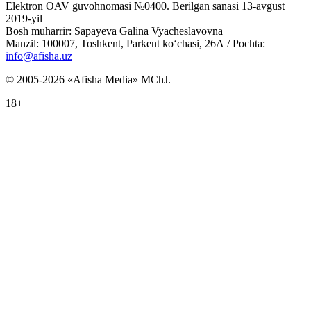
Elektron OAV guvohnomasi №0400. Berilgan sanasi 13-avgust
2019-yil
Bosh muharrir: Sapayeva Galina Vyacheslavovna
Manzil: 100007, Toshkent, Parkent ko‘chasi, 26А / Pochta:
info@afisha.uz
© 2005-2026 «Afisha Media» MChJ.
18+