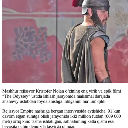
Mashhur rejissyor Kristofer Nolan o‘zining eng yirik va epik filmi
“The Odyssey” ustida ishlash jarayonida maksimal darajada
ananaviy uslubdan foydalanishga intilganini ma’lum qildi.
Rejissyor Empire nashriga bergan intervyusida aytishicha, 91 kun
davom etgan suratga olish jarayonida ikki million futdan (609 600
metr) ortiq kino tasma ishlatilgan, sahnalarning katta qismi esa
bevosita ochiq dengizda tasvirga olingan.