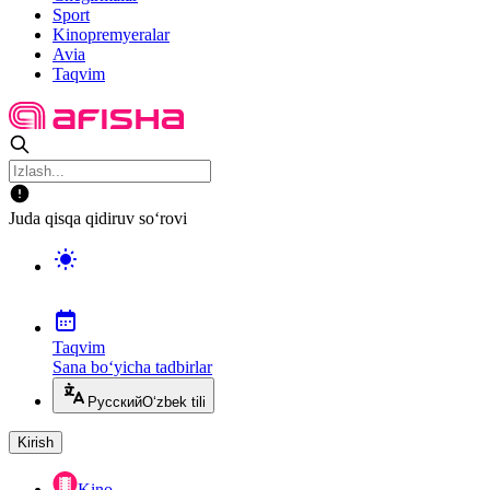
Sport
Kinopremyeralar
Avia
Taqvim
Juda qisqa qidiruv so‘rovi
Taqvim
Sana bo‘yicha tadbirlar
Русский
O‘zbek tili
Kirish
Kino