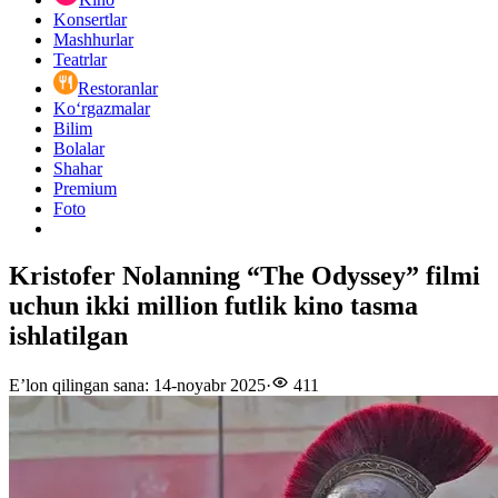
Konsertlar
Mashhurlar
Teatrlar
Restoranlar
Ko‘rgazmalar
Bilim
Bolalar
Shahar
Premium
Foto
Kristofer Nolanning “The Odyssey” filmi
uchun ikki million futlik kino tasma
ishlatilgan
E’lon qilingan sana
:
14-noyabr 2025
·
411