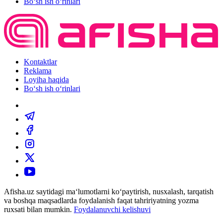
Bo‘sh ish o‘rinlari
Kontaktlar
Reklama
Loyiha haqida
Bo‘sh ish o‘rinlari
Afisha.uz saytidagi ma‘lumotlarni ko‘paytirish, nusxalash, tarqatish
va boshqa maqsadlarda foydalanish faqat tahririyatning yozma
ruxsati bilan mumkin.
Foydalanuvchi kelishuvi