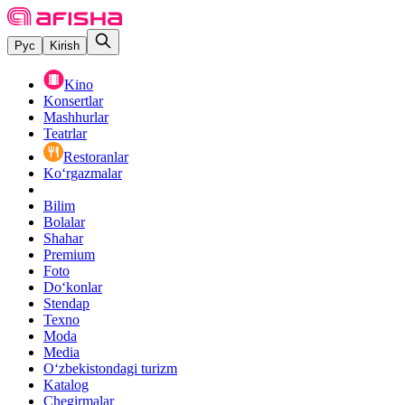
Рус
Kirish
Kino
Konsertlar
Mashhurlar
Teatrlar
Restoranlar
Ko‘rgazmalar
Bilim
Bolalar
Shahar
Premium
Foto
Do‘konlar
Stendap
Texno
Moda
Media
O‘zbekistondagi turizm
Katalog
Chegirmalar