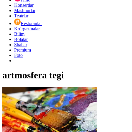
Konsertlar
Mashhurlar
Teatrlar
Restoranlar
Ko‘rgazmalar
Bilim
Bolalar
Shahar
Premium
Foto
artmosfera tegi