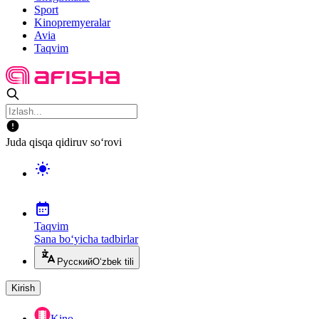
Sport
Kinopremyeralar
Avia
Taqvim
Juda qisqa qidiruv so‘rovi
Taqvim
Sana bo‘yicha tadbirlar
Русский
O‘zbek tili
Kirish
Kino