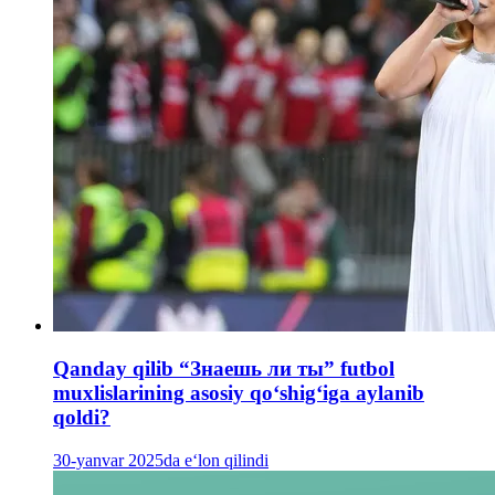
Qanday qilib “Знаешь ли ты” futbol
muxlislarining asosiy qoʻshigʻiga aylanib
qoldi?
30-yanvar 2025da e‘lon qilindi