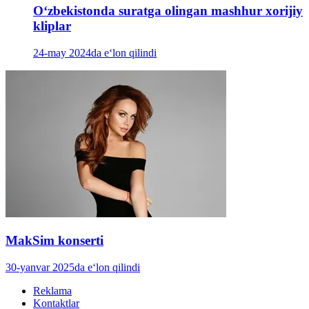
Oʻzbekistonda suratga olingan mashhur xorijiy
kliplar
24-may 2024da e‘lon qilindi
MakSim konserti
30-yanvar 2025da e‘lon qilindi
Reklama
Kontaktlar