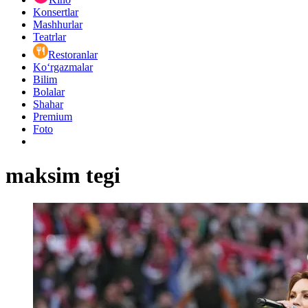
Konsertlar
Mashhurlar
Teatrlar
Restoranlar
Ko‘rgazmalar
Bilim
Bolalar
Shahar
Premium
Foto
maksim tegi