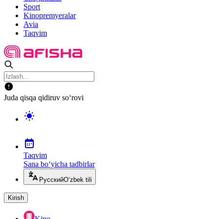
Sport
Kinopremyeralar
Avia
Taqvim
Juda qisqa qidiruv so‘rovi
Taqvim
Sana bo‘yicha tadbirlar
Русский
O‘zbek tili
Kirish
Kino