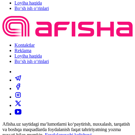
Loyiha haqida
Bo‘sh ish o‘rinlari
Kontaktlar
Reklama
Loyiha haqida
Bo‘sh ish o‘rinlari
Afisha.uz saytidagi ma‘lumotlarni ko‘paytirish, nusxalash, tarqatish
va boshqa maqsadlarda foydalanish faqat tahririyatning yozma
ruxsati bilan mumkin.
Foydalanuvchi kelishuvi