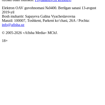
Elektron OAV guvohnomasi №0400. Berilgan sanasi 13-avgust
2019-yil
Bosh muharrir: Sapayeva Galina Vyacheslavovna
Manzil: 100007, Toshkent, Parkent ko‘chasi, 26А / Pochta:
info@afisha.uz
© 2005-2026 «Afisha Media» MChJ.
18+