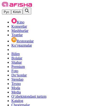
Рус
Kirish
Kino
Konsertlar
Mashhurlar
Teatrlar
Restoranlar
Ko‘rgazmalar
Bilim
Bolalar
Shahar
Premium
Foto
Do‘konlar
Stendap
Texno
Moda
Media
O‘zbekistondagi turizm
Katalog
Chegirmalar