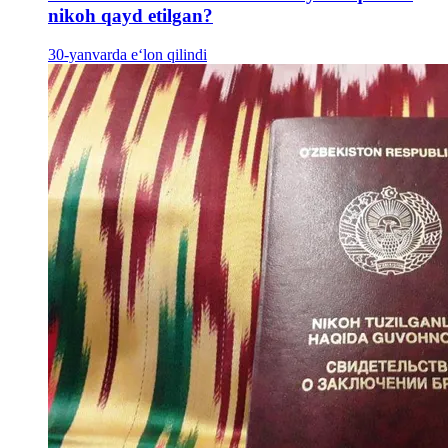
nikoh qayd etilgan?
30-yanvarda e‘lon qilindi