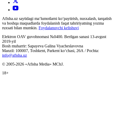
Afisha.uz saytidagi ma‘lumotlarni ko‘paytirish, nusxalash, tarqatish
va boshqa maqsadlarda foydalanish faqat tahririyatning yozma
ruxsati bilan mumkin.
Foydalanuvchi kelishuvi
Elektron OAV guvohnomasi №0400. Berilgan sanasi 13-avgust
2019-yil
Bosh muharrir: Sapayeva Galina Vyacheslavovna
Manzil: 100007, Toshkent, Parkent ko‘chasi, 26А / Pochta:
info@afisha.uz
© 2005-2026 «Afisha Media» MChJ.
18+