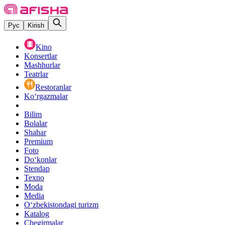
Рус
Kirish
Kino
Konsertlar
Mashhurlar
Teatrlar
Restoranlar
Ko‘rgazmalar
Bilim
Bolalar
Shahar
Premium
Foto
Do‘konlar
Stendap
Texno
Moda
Media
O‘zbekistondagi turizm
Katalog
Chegirmalar