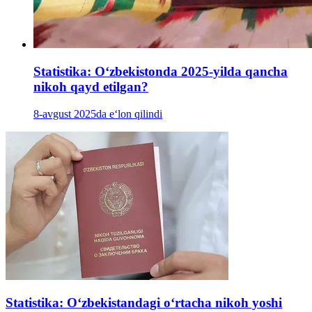
Statistika: Oʻzbekistonda 2025-yilda qancha
nikoh qayd etilgan?
8-avgust 2025da e‘lon qilindi
Statistika: Oʻzbekistandagi oʻrtacha nikoh yoshi