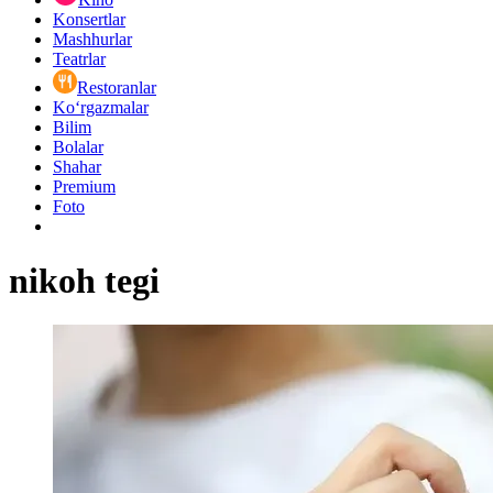
Konsertlar
Mashhurlar
Teatrlar
Restoranlar
Ko‘rgazmalar
Bilim
Bolalar
Shahar
Premium
Foto
nikoh tegi