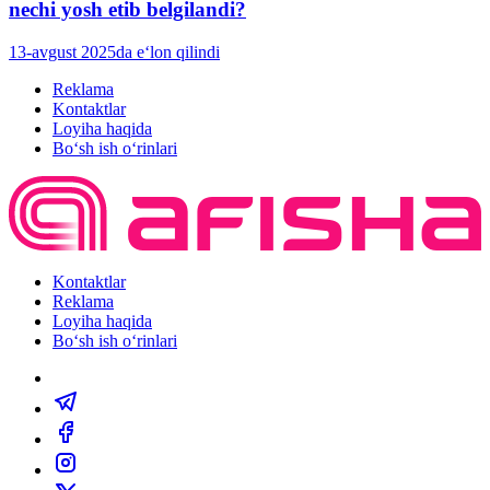
nechi yosh etib belgilandi?
13-avgust 2025da e‘lon qilindi
Reklama
Kontaktlar
Loyiha haqida
Bo‘sh ish o‘rinlari
Kontaktlar
Reklama
Loyiha haqida
Bo‘sh ish o‘rinlari