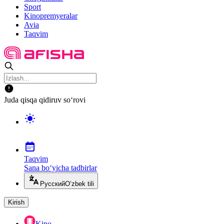
Sport
Kinopremyeralar
Avia
Taqvim
Juda qisqa qidiruv so‘rovi
Taqvim
Sana bo‘yicha tadbirlar
Русский
O‘zbek tili
Kirish
Kino