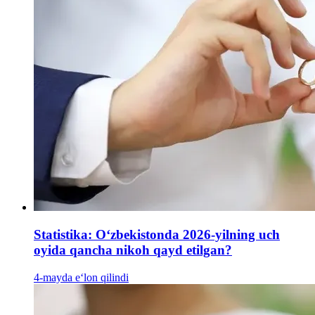
Statistika: Oʻzbekistonda 2026-yilning uch
oyida qancha nikoh qayd etilgan?
4-mayda e‘lon qilindi