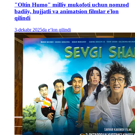
"Oltin Humo" milliy mukofoti uchun nomzod
badiiy, hujjatli va animatsion filmlar e'lon
qilindi
3-dekabr 2025da e‘lon qilindi