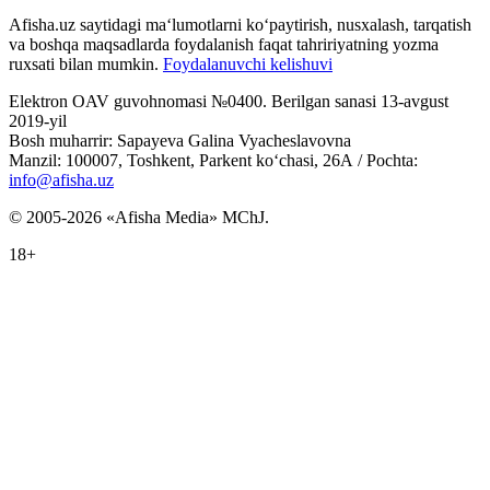
Afisha.uz saytidagi ma‘lumotlarni ko‘paytirish, nusxalash, tarqatish
va boshqa maqsadlarda foydalanish faqat tahririyatning yozma
ruxsati bilan mumkin.
Foydalanuvchi kelishuvi
Elektron OAV guvohnomasi №0400. Berilgan sanasi 13-avgust
2019-yil
Bosh muharrir: Sapayeva Galina Vyacheslavovna
Manzil: 100007, Toshkent, Parkent ko‘chasi, 26А / Pochta:
info@afisha.uz
© 2005-2026 «Afisha Media» MChJ.
18+