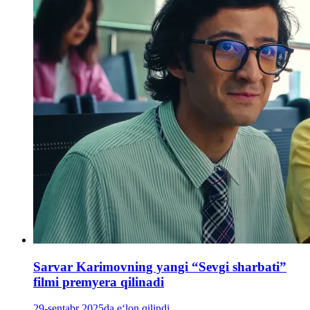
Sarvar Karimovning yangi “Sevgi sharbati”
filmi premyera qilinadi
29-sentabr 2025da e‘lon qilindi