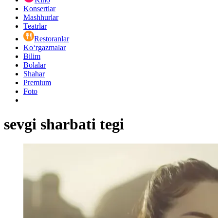
Konsertlar
Mashhurlar
Teatrlar
Restoranlar
Ko‘rgazmalar
Bilim
Bolalar
Shahar
Premium
Foto
sevgi sharbati tegi