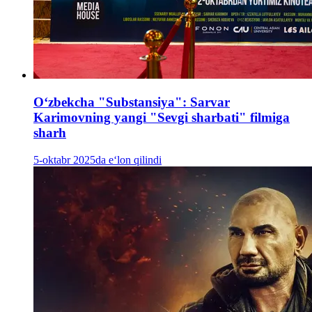
Oʻzbekcha "Substansiya": Sarvar
Karimovning yangi "Sevgi sharbati" filmiga
sharh
5-oktabr 2025da e‘lon qilindi