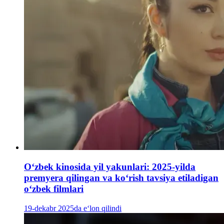
Oʻzbek kinosida yil yakunlari: 2025-yilda
premyera qilingan va koʻrish tavsiya etiladigan
oʻzbek filmlari
19-dekabr 2025da e‘lon qilindi