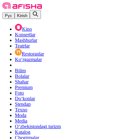
Рус
Kirish
Kino
Konsertlar
Mashhurlar
Teatrlar
Restoranlar
Ko‘rgazmalar
Bilim
Bolalar
Shahar
Premium
Foto
Do‘konlar
Stendap
Texno
Moda
Media
O‘zbekistondagi turizm
Katalog
Chegirmalar