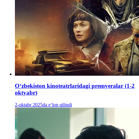
Oʻzbekiston kinoteatrlaridagi premyeralar (1-2
oktyabr)
2-oktabr 2025da e‘lon qilindi