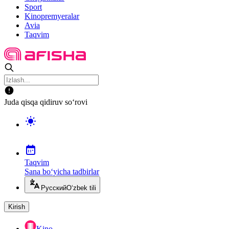
Sport
Kinopremyeralar
Avia
Taqvim
Juda qisqa qidiruv so‘rovi
Taqvim
Sana bo‘yicha tadbirlar
Русский
O‘zbek tili
Kirish
Kino