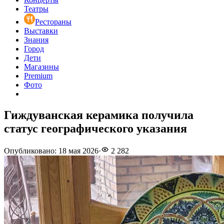
Театры
Рестораны
Выставки
Знания
Город
Дети
Магазины
Premium
Фото
Гиждуванская керамика получила
статус географического указания
Опубликовано
:
18 мая 2026
·
2 282