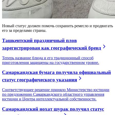
Новый статус должен помочь сохранить ремесло и продвигать
его за пределами страны.
Ташкентский праздничный плов
зарегистрирован как географический бренд
Теперь название блюда и его традиционный способ
приготовления защищены на государственном уровне.
Самаркандская бумага получила официальный
статус географического указания
Соответствующее решение приняло Министерство юстиции
по предложению Самаркандского областного управления
юстиции и Центра интеллектуальной собственности.
Самаркандский нохат шурак получил статус