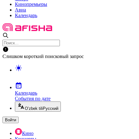
Кинопремьеры
Авиа
Календарь
Слишком короткий поисковый запрос
Календарь
События по дате
O’zbek tili
Русский
Войти
Кино
Концерты