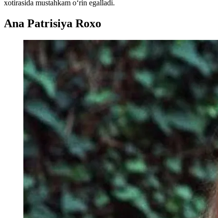
xotirasida mustahkam o‘rin egalladi.
Ana Patrisiya Roxo