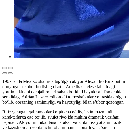
1967-yilda Mexiko shahrida tug‘ilgan aktyor Alexandro Ruiz butun
dunyoga mashhur bo‘lishiga Lotin Amerikasi teleseriallaridagi
yorqin ikkinchi darajali rollari sabab bo‘ldi. U ayniqsa “Esmeralda”
serialidagi Adrian Lusero roli orqali tomoshabinlar xotirasida qolgan
bo‘lib, obrazning samimiyligi va hayotiyligi bilan e’tibor qozongan.
Ruiz yaratgan qahramonlar ko‘pincha oddiy, lekin mazmunli
xarakterlarga ega bo‘lib, syujet rivojida muhim dramatik vazifani
bajaradi. Aktyor mimika, tana harakati va ichki hissiyotlarni nozik
yetkazish orqali yordamchi rollarni ham ishonarli va ta’sirchan