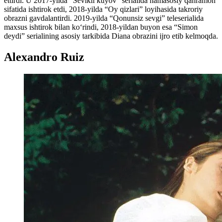
ettirdi. U 2017-yilda “Sevikli kuyov” serialida hamasosiy qahramon
sifatida ishtirok etdi, 2018-yilda “Oy qizlari” loyihasida takroriy
obrazni gavdalantirdi. 2019-yilda “Qonunsiz sevgi” teleserialida
maxsus ishtirok bilan ko‘rindi, 2018-yildan buyon esa “Simon
deydi” serialining asosiy tarkibida Diana obrazini ijro etib kelmoqda.
Alexandro Ruiz