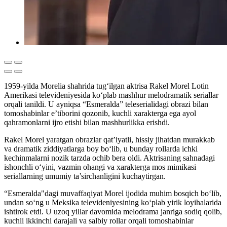
1959-yilda Morelia shahrida tug‘ilgan aktrisa Rakel Morel Lotin
Amerikasi televideniyesida ko‘plab mashhur melodramatik seriallar
orqali tanildi. U ayniqsa “Esmeralda” teleserialidagi obrazi bilan
tomoshabinlar e’tiborini qozonib, kuchli xarakterga ega ayol
qahramonlarni ijro etishi bilan mashhurlikka erishdi.
Rakel Morel yaratgan obrazlar qat’iyatli, hissiy jihatdan murakkab
va dramatik ziddiyatlarga boy bo‘lib, u bunday rollarda ichki
kechinmalarni nozik tarzda ochib bera oldi. Aktrisaning sahnadagi
ishonchli o‘yini, vazmin ohangi va xarakterga mos mimikasi
seriallarning umumiy ta’sirchanligini kuchaytirgan.
“Esmeralda"dagi muvaffaqiyat Morel ijodida muhim bosqich bo‘lib,
undan so‘ng u Meksika televideniyesining ko‘plab yirik loyihalarida
ishtirok etdi. U uzoq yillar davomida melodrama janriga sodiq qolib,
kuchli ikkinchi darajali va salbiy rollar orqali tomoshabinlar