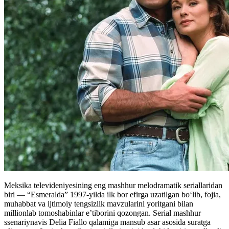
Meksika televideniyesining eng mashhur melodramatik seriallaridan
biri — “Esmeralda” 1997-yilda ilk bor efirga uzatilgan bo‘lib, fojia,
muhabbat va ijtimoiy tengsizlik mavzularini yoritgani bilan
millionlab tomoshabinlar e’tiborini qozongan. Serial mashhur
ssenariynavis Delia Fiallo qalamiga mansub asar asosida suratga