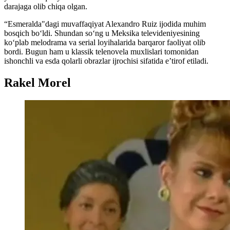
darajaga olib chiqa olgan.
“Esmeralda"dagi muvaffaqiyat Alexandro Ruiz ijodida muhim
bosqich bo‘ldi. Shundan so‘ng u Meksika televideniyesining
ko‘plab melodrama va serial loyihalarida barqaror faoliyat olib
bordi. Bugun ham u klassik telenovela muxlislari tomonidan
ishonchli va esda qolarli obrazlar ijrochisi sifatida e’tirof etiladi.
Rakel Morel