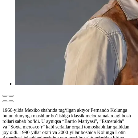
1966-yilda Mexiko shahrida tug‘ilgan aktyor Fernando Kolunga
butun dunyoga mashhur bo‘lishiga klassik melodramalardagi bosh
rollari sabab bo‘ldi. U ayniqsa “Barrio Mariyasi”, “Esmeralda”
va “Soxta merosxo‘r” kabi seriallar orqali tomoshabinlar qalbidan
joy oldi. 1990-yillar oxiri va 2000-yillar boshida Kolunga Lotin
Amerikasi televideniyesining eng mashhur aktyorlaridan biriga