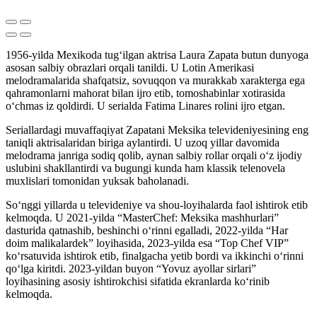
1956-yilda Mexikoda tug‘ilgan aktrisa Laura Zapata butun dunyoga
asosan salbiy obrazlari orqali tanildi. U Lotin Amerikasi
melodramalarida shafqatsiz, sovuqqon va murakkab xarakterga ega
qahramonlarni mahorat bilan ijro etib, tomoshabinlar xotirasida
o‘chmas iz qoldirdi. U serialda Fatima Linares rolini ijro etgan.
Seriallardagi muvaffaqiyat Zapatani Meksika televideniyesining eng
taniqli aktrisalaridan biriga aylantirdi. U uzoq yillar davomida
melodrama janriga sodiq qolib, aynan salbiy rollar orqali o‘z ijodiy
uslubini shakllantirdi va bugungi kunda ham klassik telenovela
muxlislari tomonidan yuksak baholanadi.
So‘nggi yillarda u televideniye va shou-loyihalarda faol ishtirok etib
kelmoqda. U 2021-yilda “MasterChef: Meksika mashhurlari”
dasturida qatnashib, beshinchi o‘rinni egalladi, 2022-yilda “Har
doim malikalardek” loyihasida, 2023-yilda esa “Top Chef VIP”
ko‘rsatuvida ishtirok etib, finalgacha yetib bordi va ikkinchi o‘rinni
qo‘lga kiritdi. 2023-yildan buyon “Yovuz ayollar sirlari”
loyihasining asosiy ishtirokchisi sifatida ekranlarda ko‘rinib
kelmoqda.