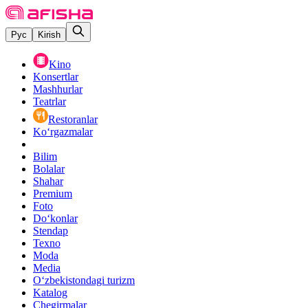
Рус
Kirish
Kino
Konsertlar
Mashhurlar
Teatrlar
Restoranlar
Ko‘rgazmalar
Bilim
Bolalar
Shahar
Premium
Foto
Do‘konlar
Stendap
Texno
Moda
Media
O‘zbekistondagi turizm
Katalog
Chegirmalar