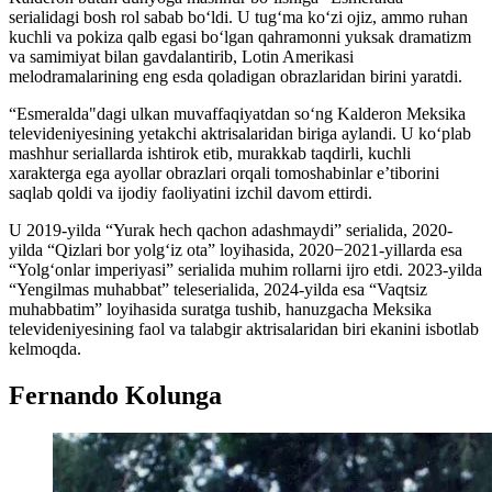
serialidagi bosh rol sabab bo‘ldi. U tug‘ma ko‘zi ojiz, ammo ruhan
kuchli va pokiza qalb egasi bo‘lgan qahramonni yuksak dramatizm
va samimiyat bilan gavdalantirib, Lotin Amerikasi
melodramalarining eng esda qoladigan obrazlaridan birini yaratdi.
“Esmeralda"dagi ulkan muvaffaqiyatdan so‘ng Kalderon Meksika
televideniyesining yetakchi aktrisalaridan biriga aylandi. U ko‘plab
mashhur seriallarda ishtirok etib, murakkab taqdirli, kuchli
xarakterga ega ayollar obrazlari orqali tomoshabinlar e’tiborini
saqlab qoldi va ijodiy faoliyatini izchil davom ettirdi.
U 2019-yilda “Yurak hech qachon adashmaydi” serialida, 2020-
yilda “Qizlari bor yolg‘iz ota” loyihasida, 2020−2021-yillarda esa
“Yolg‘onlar imperiyasi” serialida muhim rollarni ijro etdi. 2023-yilda
“Yengilmas muhabbat” teleserialida, 2024-yilda esa “Vaqtsiz
muhabbatim” loyihasida suratga tushib, hanuzgacha Meksika
televideniyesining faol va talabgir aktrisalaridan biri ekanini isbotlab
kelmoqda.
Fernando Kolunga