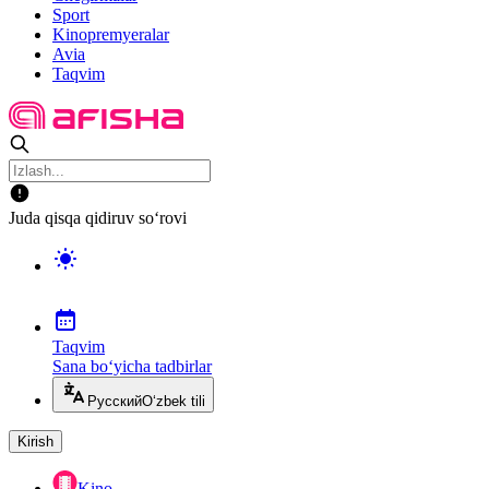
Sport
Kinopremyeralar
Avia
Taqvim
Juda qisqa qidiruv so‘rovi
Taqvim
Sana bo‘yicha tadbirlar
Русский
O‘zbek tili
Kirish
Kino