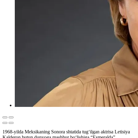
1968-yilda Meksikaning Sonora shtatida tug‘ilgan aktrisa Letisiya
Kalderon butun dunyoga mashhur bo‘lishiga “Esmeralda”