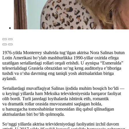
1976-yilda Monterrey shahrida tug‘ilgan aktrisa Nora Salinas butun
Lotin Amerikasi bo‘ylab mashhurlikka 1990-yillar oxirida efirga
uzatilgan seriallardagi rollari orqali erishdi. U ayniqsa “Esmeralda”
teleserialidagi Grasiela obrazidan so‘ng keng auditoriya e’tiboriga
tushdi va o‘sha davrning eng taniqli yosh aktrisalaridan biriga
aylandi.
Seriallardagi muvaffaqiyat Salinas ijodida muhim bosqich bo‘ldi —
u keyingi yillarda ham Meksika televideniyesida barqaror faoliyat
olib bordi. Turli janrdagi loyihalarda ishtirok etib, romantik
va dramatik rollar orasida muvozanatni saqlagan holda,
u hanuzgacha tomoshabinlar tomonidan iliq qabul qilinadigan
aktrisalardan biri bo‘lib qolmoqda.
So‘nggi yillarda aktrisa televideniyedagi faoliyatini izchil davom