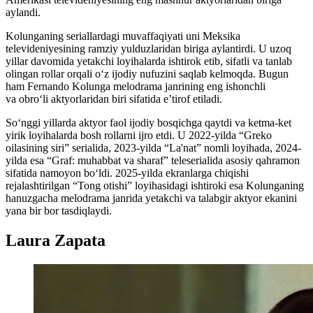
aylandi.
Kolunganing seriallardagi muvaffaqiyati uni Meksika
televideniyesining ramziy yulduzlaridan biriga aylantirdi. U uzoq
yillar davomida yetakchi loyihalarda ishtirok etib, sifatli va tanlab
olingan rollar orqali o‘z ijodiy nufuzini saqlab kelmoqda. Bugun
ham Fernando Kolunga melodrama janrining eng ishonchli
va obro‘li aktyorlaridan biri sifatida e’tirof etiladi.
So‘nggi yillarda aktyor faol ijodiy bosqichga qaytdi va ketma-ket
yirik loyihalarda bosh rollarni ijro etdi. U 2022-yilda “Greko
oilasining siri” serialida, 2023-yilda “La'nat” nomli loyihada, 2024-
yilda esa “Graf: muhabbat va sharaf” teleserialida asosiy qahramon
sifatida namoyon bo‘ldi. 2025-yilda ekranlarga chiqishi
rejalashtirilgan “Tong otishi” loyihasidagi ishtiroki esa Kolunganing
hanuzgacha melodrama janrida yetakchi va talabgir aktyor ekanini
yana bir bor tasdiqlaydi.
Laura Zapata