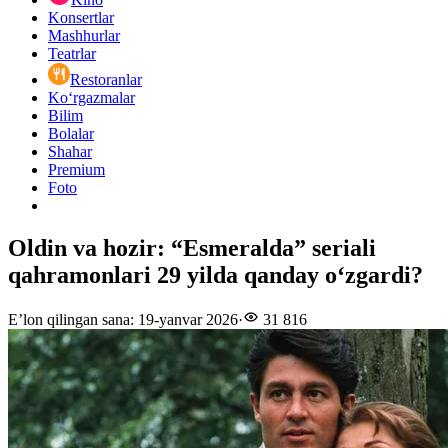
Konsertlar
Mashhurlar
Teatrlar
Restoranlar
Ko‘rgazmalar
Bilim
Bolalar
Shahar
Premium
Foto
Oldin va hozir: “Esmeralda” seriali
qahramonlari 29 yilda qanday o‘zgardi?
E’lon qilingan sana
:
19-yanvar 2026
·
31 816