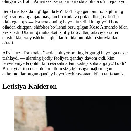
olingan va Lotin Amerikasi seriallari tarixida alohida o‘rin egallaydi.
Serial markazida tug‘ilganda ko‘r bo‘lib qolgan, ammo taqdirning
og‘ir sinovlariga qaramay, kuchli iroda va pok qalb egasi bo‘lib
ulg‘aygan qiz — Esmeraldaning hayoti turadi. Uning yo‘li boy
oiladan chiqqan, shifokor bo‘lishni orzu qilgan Xose Armando bilan
kesishadi. Ularning muhabbati sinfiy tafovutlar, oilaviy qarama-
qarshiliklar va yashirin haqiqatlar fonida murakkab sinovlardan
o‘tadi.
Afisha.uz “Esmeralda” seriali aktyorlarining bugungi hayotiga nazar
tashlaydi — ularning ijodiy faoliyati qanday davom etdi, kim
televideniyeda qoldi, kim esa sahnadan boshqa sohalarga yo‘l oldi?
Bir paytlar tomoshabinlarni tinimsiz yig‘lashga majburlagan
qahramonlar bugun qanday hayot kechirayotgani bilan tanishamiz.
Letisiya Kalderon