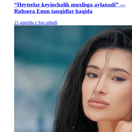
“Heyterlar keyinchalik muxlisga aylanadi” —
Ruhsora Emm tanqidlar haqida
21-aprelda e‘lon qilindi