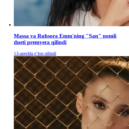
Massa va Ruhsora Emm'ning "San" nomli
dueti premyera qilindi
13-aprelda e‘lon qilindi