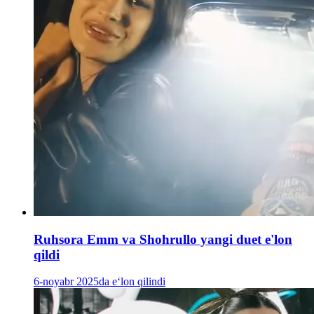
Ruhsora Emm va Shohrullo yangi duet e'lon
qildi
6-noyabr 2025da e‘lon qilindi