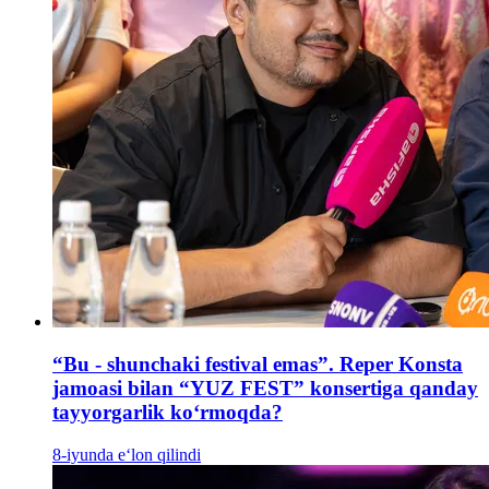
“Bu - shunchaki festival emas”. Reper Konsta
jamoasi bilan “YUZ FEST” konsertiga qanday
tayyorgarlik ko‘rmoqda?
8-iyunda e‘lon qilindi