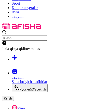
Sport
Kinopremyeralar
Avia
Taqvim
Juda qisqa qidiruv so‘rovi
Taqvim
Sana bo‘yicha tadbirlar
Русский
O‘zbek tili
Kirish
Kino