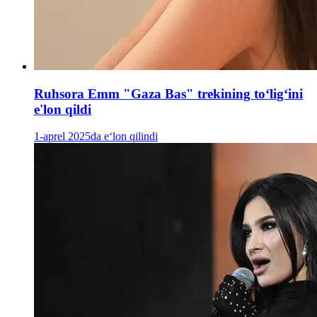
Ruhsora Emm "Gaza Bas" trekining toʻligʻini
e'lon qildi
1-aprel 2025da e‘lon qilindi