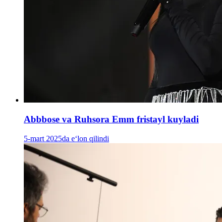
Abbbose va Ruhsora Emm fristayl kuyladi
5-mart 2025da e‘lon qilindi