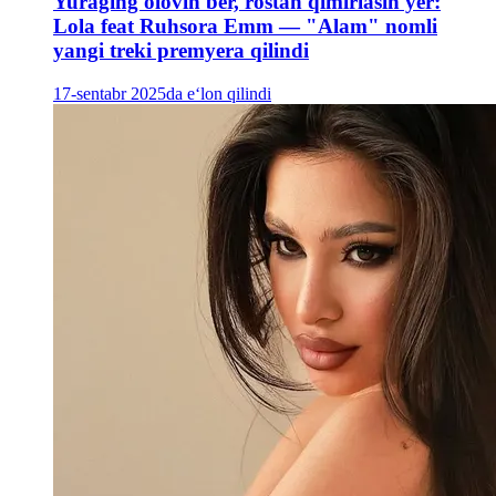
Yuraging olovin ber, rostan qimirlasin yer:
Lola feat Ruhsora Emm — "Alam" nomli
yangi treki premyera qilindi
17-sentabr 2025da e‘lon qilindi