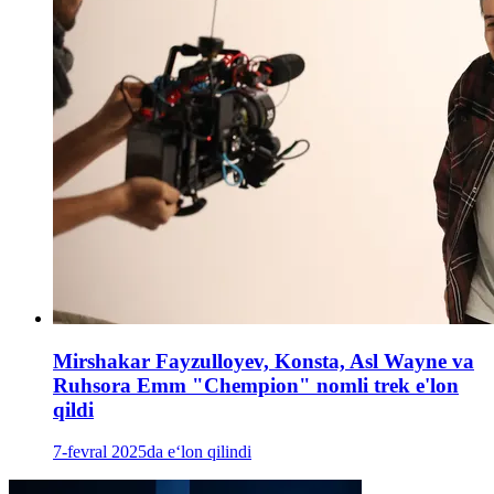
Mirshakar Fayzulloyev, Konsta, Asl Wayne va
Ruhsora Emm "Chempion" nomli trek e'lon
qildi
7-fevral 2025da e‘lon qilindi