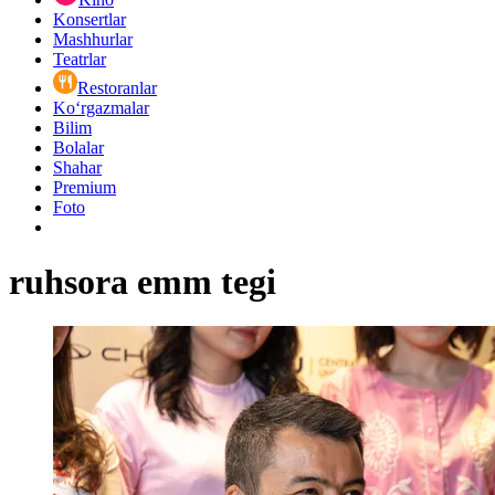
Konsertlar
Mashhurlar
Teatrlar
Restoranlar
Ko‘rgazmalar
Bilim
Bolalar
Shahar
Premium
Foto
ruhsora emm tegi