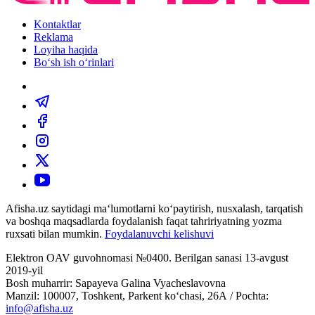
Kontaktlar
Reklama
Loyiha haqida
Bo‘sh ish o‘rinlari
Afisha.uz saytidagi ma‘lumotlarni ko‘paytirish, nusxalash, tarqatish
va boshqa maqsadlarda foydalanish faqat tahririyatning yozma
ruxsati bilan mumkin.
Foydalanuvchi kelishuvi
Elektron OAV guvohnomasi №0400. Berilgan sanasi 13-avgust
2019-yil
Bosh muharrir: Sapayeva Galina Vyacheslavovna
Manzil: 100007, Toshkent, Parkent ko‘chasi, 26А / Pochta:
info@afisha.uz