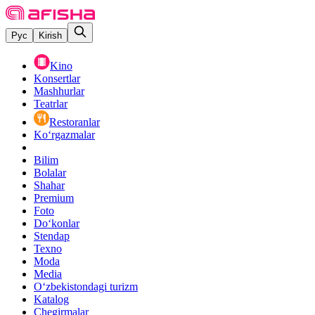
Рус
Kirish
Kino
Konsertlar
Mashhurlar
Teatrlar
Restoranlar
Ko‘rgazmalar
Bilim
Bolalar
Shahar
Premium
Foto
Do‘konlar
Stendap
Texno
Moda
Media
O‘zbekistondagi turizm
Katalog
Chegirmalar