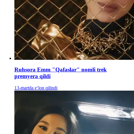
Ruhsora Emm "Qafaslar" nomli trek
premyera qildi
13-martda e‘lon qilindi