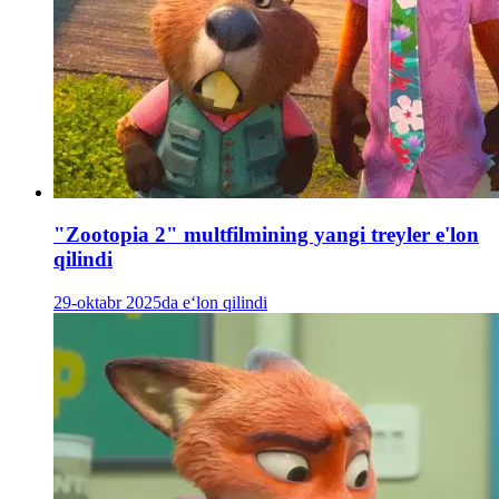
"Zootopia 2" multfilmining yangi treyler e'lon
qilindi
29-oktabr 2025da e‘lon qilindi