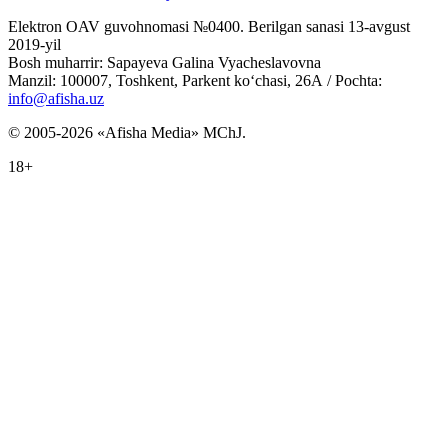
Elektron OAV guvohnomasi №0400. Berilgan sanasi 13-avgust
2019-yil
Bosh muharrir: Sapayeva Galina Vyacheslavovna
Manzil: 100007, Toshkent, Parkent ko‘chasi, 26А / Pochta:
info@afisha.uz
© 2005-2026 «Afisha Media» MChJ.
18+