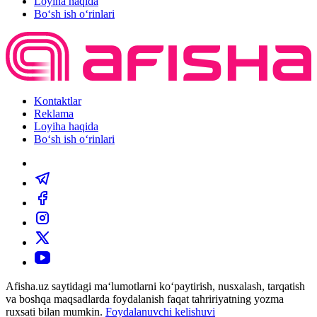
Loyiha haqida
Bo‘sh ish o‘rinlari
Kontaktlar
Reklama
Loyiha haqida
Bo‘sh ish o‘rinlari
Afisha.uz saytidagi ma‘lumotlarni ko‘paytirish, nusxalash, tarqatish
va boshqa maqsadlarda foydalanish faqat tahririyatning yozma
ruxsati bilan mumkin.
Foydalanuvchi kelishuvi