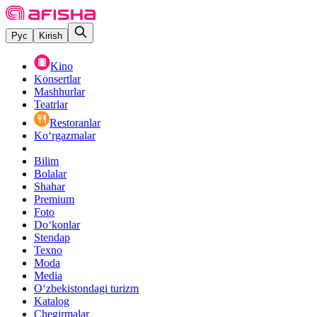
Рус
Kirish
Kino
Konsertlar
Mashhurlar
Teatrlar
Restoranlar
Ko‘rgazmalar
Bilim
Bolalar
Shahar
Premium
Foto
Do‘konlar
Stendap
Texno
Moda
Media
O‘zbekistondagi turizm
Katalog
Chegirmalar