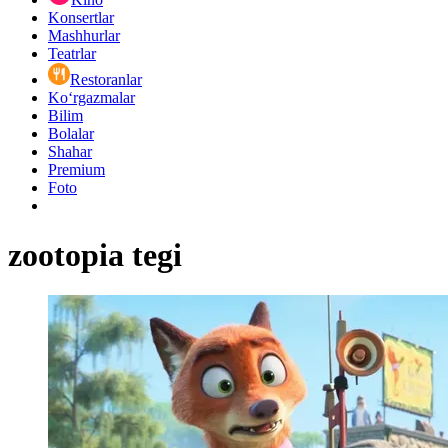
Konsertlar
Mashhurlar
Teatrlar
Restoranlar
Ko‘rgazmalar
Bilim
Bolalar
Shahar
Premium
Foto
zootopia tegi