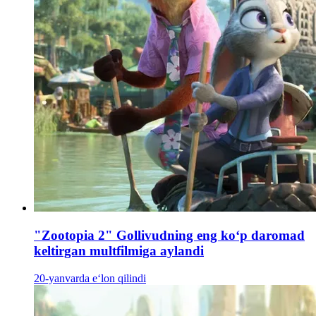
"Zootopia 2" Gollivudning eng koʻp daromad
keltirgan multfilmiga aylandi
20-yanvarda e‘lon qilindi