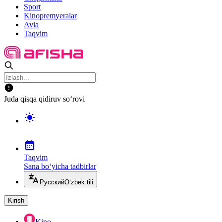
Sport
Kinopremyeralar
Avia
Taqvim
Juda qisqa qidiruv so‘rovi
Taqvim
Sana bo‘yicha tadbirlar
Русский
O‘zbek tili
Kirish
Kino