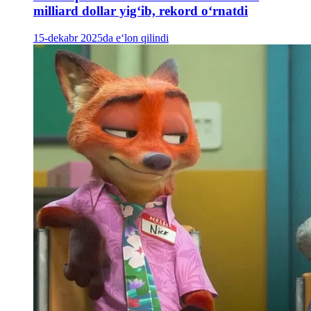
milliard dollar yig‘ib, rekord oʻrnatdi
15-dekabr 2025da e‘lon qilindi