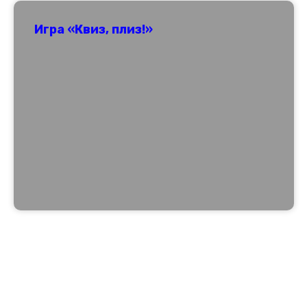
Игра «Квиз, плиз!»