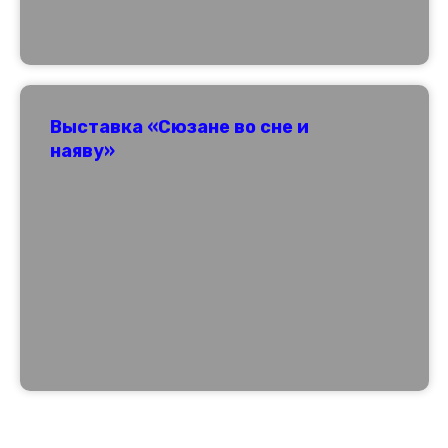
Выставка «Сюзане во сне и
наяву»