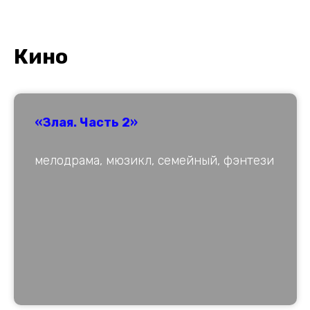
К
ино
«Злая. Часть 2»
мелодрама, мюзикл, семейный, фэнтези