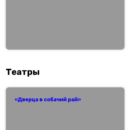
Т
еатры
«Дверца в собачий рай»