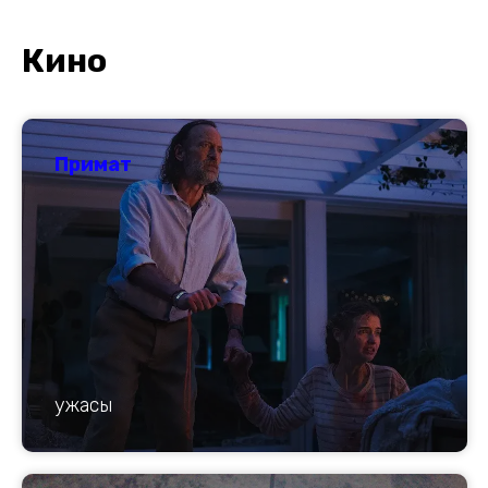
К
ино
Примат
ужасы