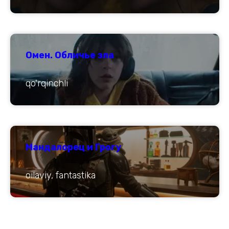
Омен. Обличье зла
qo'rqinchli
Мандалорец и Грогу
oilaviy, fantastika