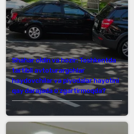
Shahar oldin va hozir: Toshkentda
tartibli avtoturargohlar
haydovchilar va piyodalar hayotini
qay darajada oʻzgartirmoqda?