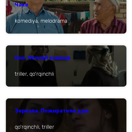
Чаке
komediya, melodrama
Оно. Ночной кошмар
triller, qo'rqinchli
Зеркала. Пожиратели душ
qo'rqinchli, triller