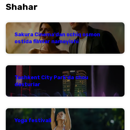
Shahar
Sakura Cinema'dan ochiq osmon
ostida filmlar namoyishi
Tashkent City Park'da shou
dasturlar
Yoga festivali