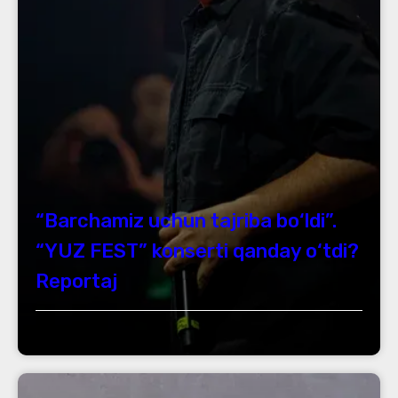
“Barchamiz uchun tajriba bo‘ldi”.
“YUZ FEST” konserti qanday o‘tdi?
Reportaj