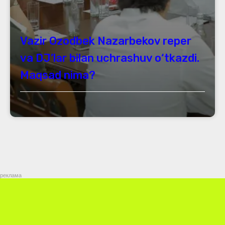
Vazir Ozodbek Nazarbekov reper
va DJ’lar bilan uchrashuv o‘tkazdi.
Maqsad nima?
реклама