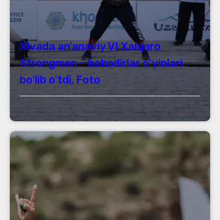
Xivada an'anaviy VI Xalqaro
Strongmen – bahodirlar o‘yinlari
boʻlib oʻtdi. Foto