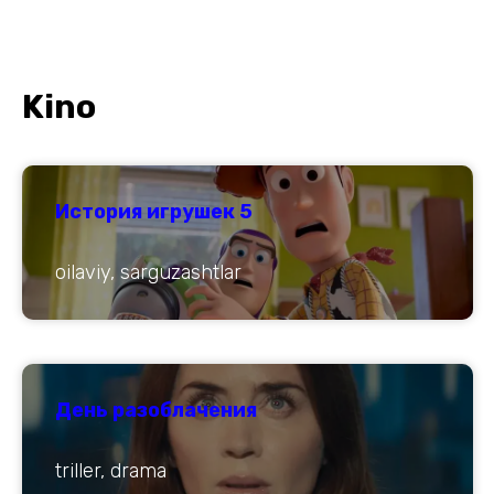
Kino
История игрушек 5
oilaviy, sarguzashtlar
День разоблачения
triller, drama