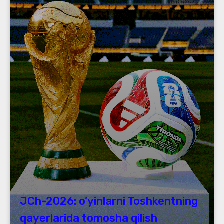
JCh-2026: o’yinlarni Toshkentning
qayerlarida tomosha qilish