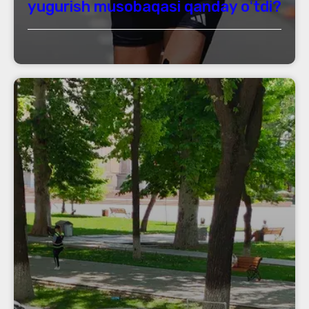
yugurish musobaqasi qanday oʻtdi?