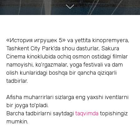
«История игрушек 5» va yettita kinopremyera,
Tashkent City Park'da shou dasturlar, Sakura
Cinema kinoklubida ochiq osmon ostidagi filmlar
namoyishi, ko‘rgazmalar, yoga festivali va dam
olish kunlaridagi boshqa bir qancha qiziqarli
tadbirlar.
Afisha muharrirlari sizlarga eng yaxshi iventlarni
bir joyga to'pladi.
Barcha tadbirlarni saytdagi
taqvimda
topishingiz
mumkin.