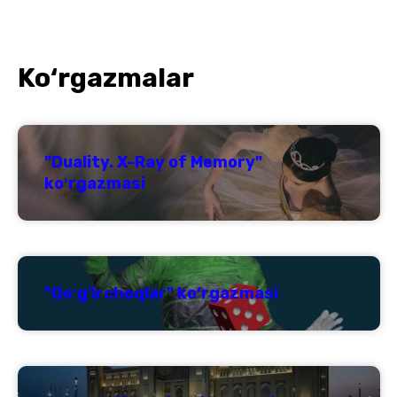
Ko‘rgazmalar
"Duality. X-Ray of Memory"
koʻrgazmasi
"Qoʻg'irchoqlar" ko‘rgazmasi