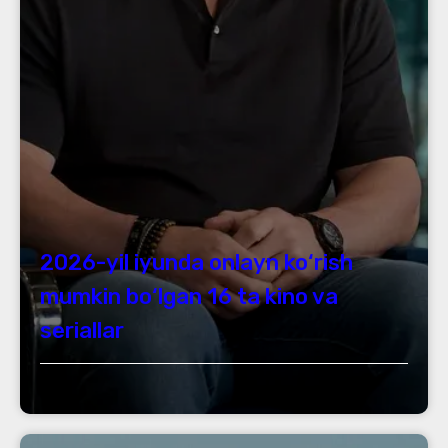
2026-yil iyunda onlayn ko‘rish
mumkin bo‘lgan 16 ta kino va
seriallar