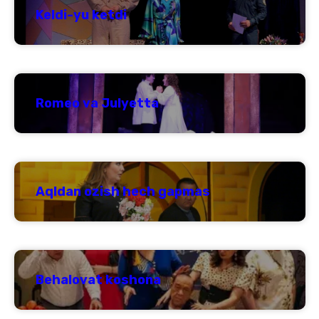
Keldi-yu ketdi
Romeo va Julyetta
Aqldan ozish hech gapmas
Behalovat koshona