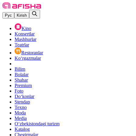
Рус
Kirish
Kino
Konsertlar
Mashhurlar
Teatrlar
Restoranlar
Ko‘rgazmalar
Bilim
Bolalar
Shahar
Premium
Foto
Do‘konlar
Stendap
Texno
Moda
Media
O‘zbekistondagi turizm
Katalog
Chegirmalar