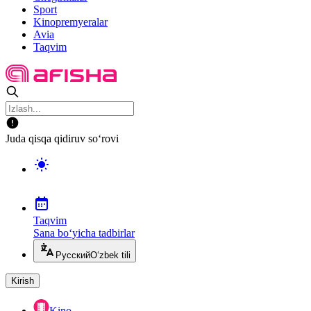
Sport
Kinopremyeralar
Avia
Taqvim
Juda qisqa qidiruv so‘rovi
Taqvim
Sana bo‘yicha tadbirlar
Русский
O‘zbek tili
Kirish
Kino