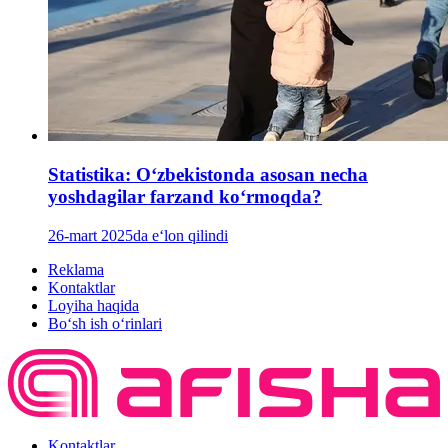
Statistika: Oʻzbekistonda asosan necha
yoshdagilar farzand koʻrmoqda?
26-mart 2025da e‘lon qilindi
Reklama
Kontaktlar
Loyiha haqida
Bo‘sh ish o‘rinlari
Kontaktlar