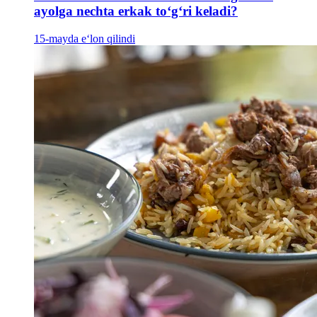
ayolga nechta erkak to‘g‘ri keladi?
15-mayda e‘lon qilindi