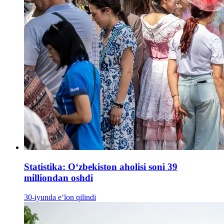
Statistika: Oʻzbekiston aholisi soni 39
milliondan oshdi
30-iyunda e‘lon qilindi