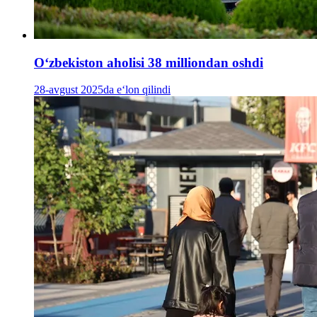
Oʻzbekiston aholisi 38 milliondan oshdi
28-avgust 2025da e‘lon qilindi