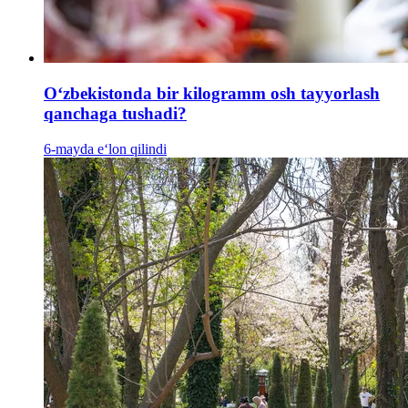
Oʻzbekistonda bir kilogramm osh tayyorlash
qanchaga tushadi?
6-mayda e‘lon qilindi