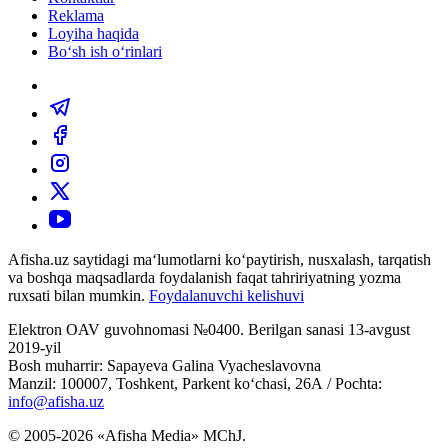
Reklama
Loyiha haqida
Bo‘sh ish o‘rinlari
Afisha.uz saytidagi ma‘lumotlarni ko‘paytirish, nusxalash, tarqatish
va boshqa maqsadlarda foydalanish faqat tahririyatning yozma
ruxsati bilan mumkin.
Foydalanuvchi kelishuvi
Elektron OAV guvohnomasi №0400. Berilgan sanasi 13-avgust
2019-yil
Bosh muharrir: Sapayeva Galina Vyacheslavovna
Manzil: 100007, Toshkent, Parkent ko‘chasi, 26А / Pochta:
info@afisha.uz
© 2005-2026 «Afisha Media» MChJ.