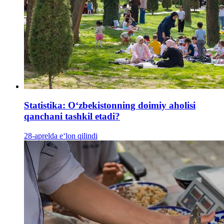
Statistika: Oʻzbekistonning doimiy aholisi
qanchani tashkil etadi?
28-aprelda e‘lon qilindi