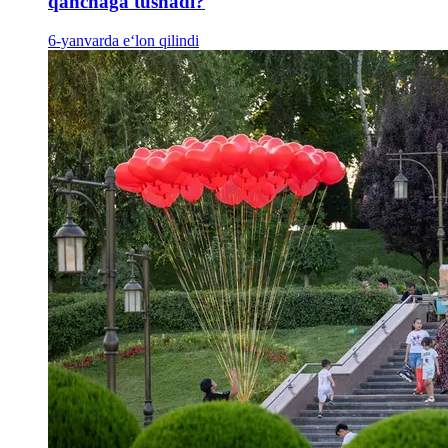
qanchaga tushadi?
6-yanvarda e‘lon qilindi