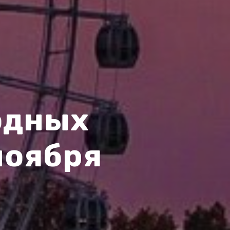
одных
 ноября