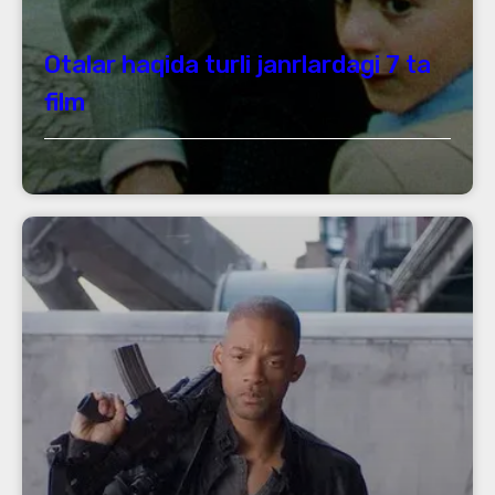
Otalar haqida turli janrlardagi 7 ta
film