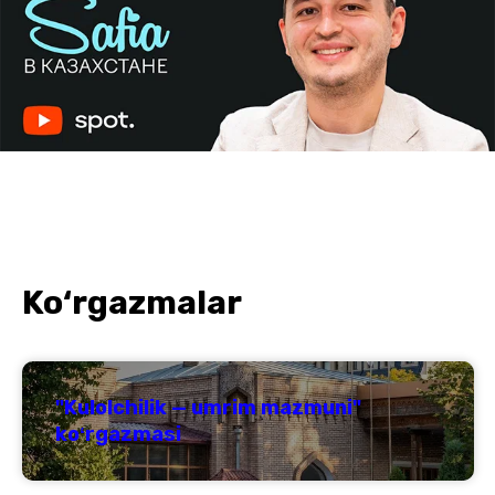
Ko‘rgazmalar
"Kulolchilik — umrim mazmuni"
koʻrgazmasi