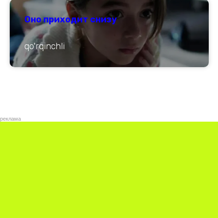
Оно приходит снизу
qo'rqinchli
реклама