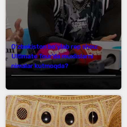
O‘zbekiston bo‘ylab rep shou:
Ultimate Tour’da muxlislarni
nimalar kutmoqda?