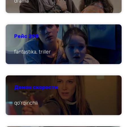
drama
Рейс 298
fantastika, triller
Демон скорости
qo'rqinchli