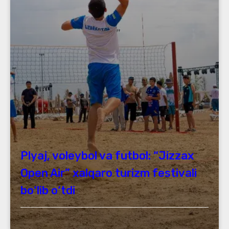
Plyaj, voleybol va futbol: “Jizzax
Open Air” xalqaro turizm festivali
bo‘lib o‘tdi