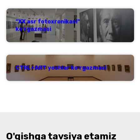
"XX asr fotoxronikasi"
koʻrgazmasi
CTRL+ART yoshlar koʻrgazmasi
O'qishga tavsiya etamiz