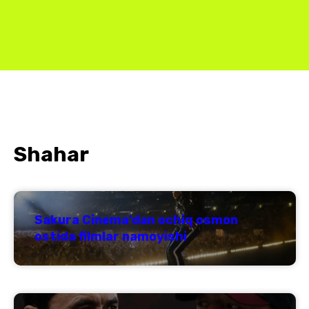
Shahar
Sakura Cinema'dan ochiq osmon
ostida filmlar namoyishi