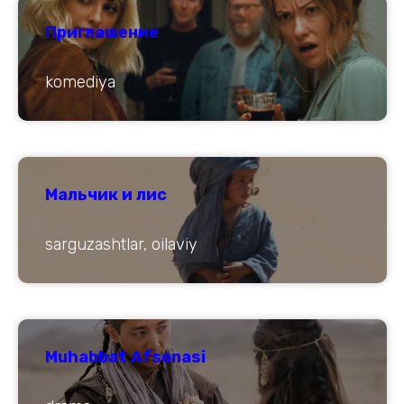
Приглашение
komediya
Мальчик и лис
sarguzashtlar, oilaviy
Muhabbat Afsonasi