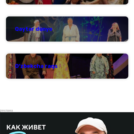
Qaytar dunyo
O‘zbekcha raqs
реклама