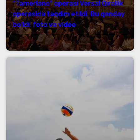
"Tamerlano" operasi Versal Qirollik
operasida taqdim etildi. Bu qanday
boʻldi: foto va video