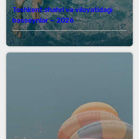
Toshkent shahri va viloyatidagi
basseynlar — 2026