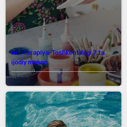
Art-terapiya: Toshkentdagi 7 ta
ijodiy makon