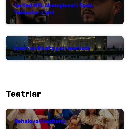
United MFL chempionati finali:
Yulduzlar o‘yini
Islom sivilizatsiyasi markazi
Teatrlar
Behalovat koshona