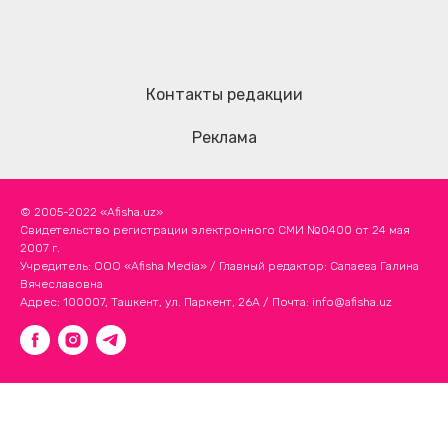
Контакты редакции
Реклама
© 2005-2022 «Afisha.uz»
Свидетельство регистрации электронного СМИ №0400 от 24 мая
2007 г.
Учредитель: ООО «Afisha Media» / Главный редактор: Сапаева Галина
Вячеславовна
Адрес: 100007, Ташкент, ул. Паркент, 26А / Почта:
info@afisha.uz