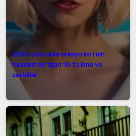
2026-yil iyulda onlayn ko‘rish
mumkin bo‘lgan 16 ta kino va
seriallar