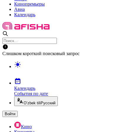
Кинопремьеры
Авиа
Календарь
Слишком короткий поисковый запрос
Календарь
События по дате
O’zbek tili
Русский
Войти
Кино
Концерты