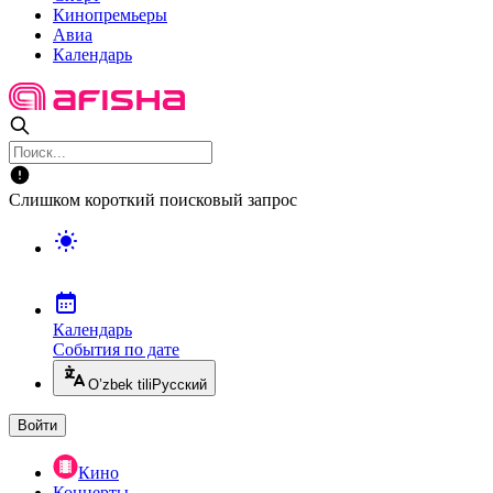
Кинопремьеры
Авиа
Календарь
Слишком короткий поисковый запрос
Календарь
События по дате
O’zbek tili
Русский
Войти
Кино
Концерты