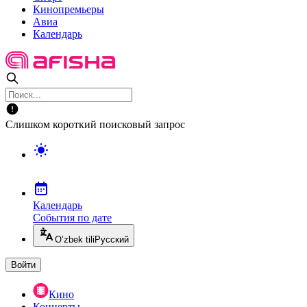
Кинопремьеры
Авиа
Календарь
Слишком короткий поисковый запрос
Календарь
События по дате
O’zbek tili
Русский
Войти
Кино
Концерты