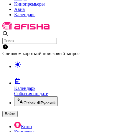
Кинопремьеры
Авиа
Календарь
Слишком короткий поисковый запрос
Календарь
События по дате
O’zbek tili
Русский
Войти
Кино
Концерты