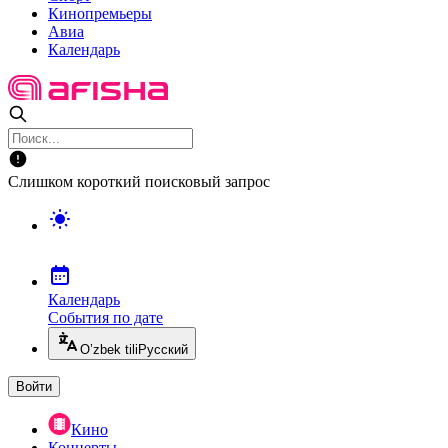
Кинопремьеры
Авиа
Календарь
Слишком короткий поисковый запрос
Календарь
События по дате
O’zbek tili
Русский
Войти
Кино
Концерты