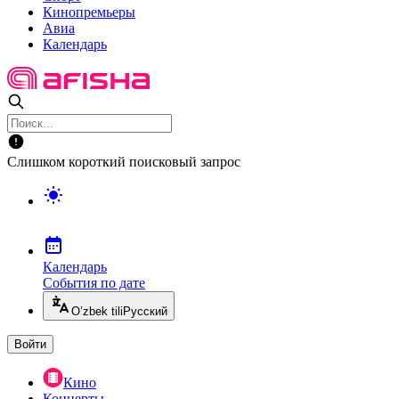
Кинопремьеры
Авиа
Календарь
Слишком короткий поисковый запрос
Календарь
События по дате
O’zbek tili
Русский
Войти
Кино
Концерты