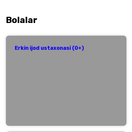
Bolalar
Erkin ijod ustaxonasi (0+)