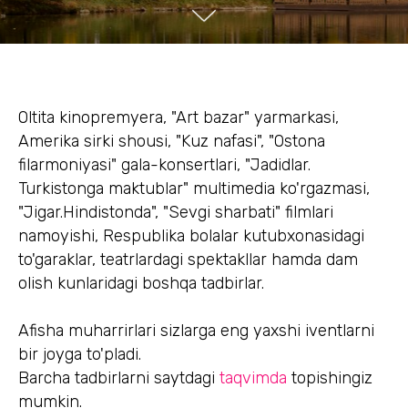
Oltita kinopremyera, "Art bazar" yarmarkasi,
Amerika sirki shousi, "Kuz nafasi", "Ostona
filarmoniyasi" gala-konsertlari, "Jadidlar.
Turkistonga maktublar" multimedia ko'rgazmasi,
"Jigar.Hindistonda", "Sevgi sharbati" filmlari
namoyishi, Respublika bolalar kutubxonasidagi
to'garaklar, teatrlardagi spektakllar hamda dam
olish kunlaridagi boshqa tadbirlar.
Afisha muharrirlari sizlarga eng yaxshi iventlarni
bir joyga to'pladi.
Barcha tadbirlarni saytdagi
taqvimda
topishingiz
mumkin.