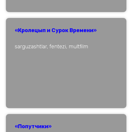
«Кролецып и Сурок Времени»
sarguzashtlar, fentezi, multfilm
«Попутчики»