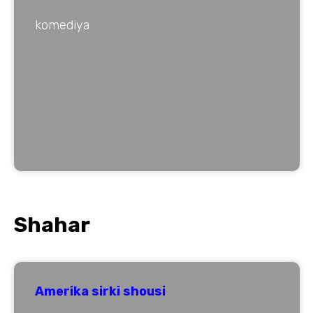
komediya
Shahar
Amerika sirki shousi