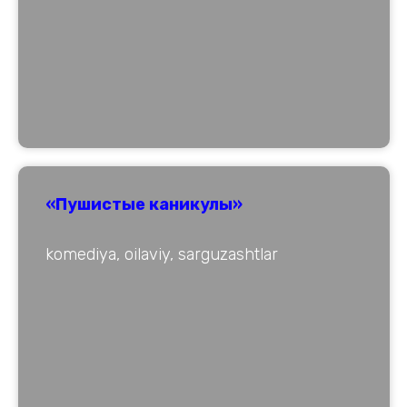
«Пушистые каникулы»
komediya, oilaviy, sarguzashtlar