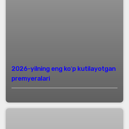
2026-yilning eng koʻp kutilayotgan
premyeralari