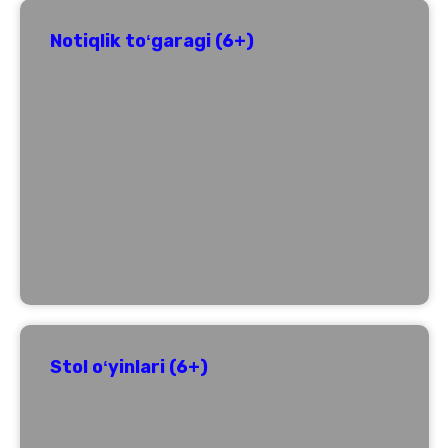
Notiqlik toʻgaragi (6+)
Stol oʻyinlari (6+)