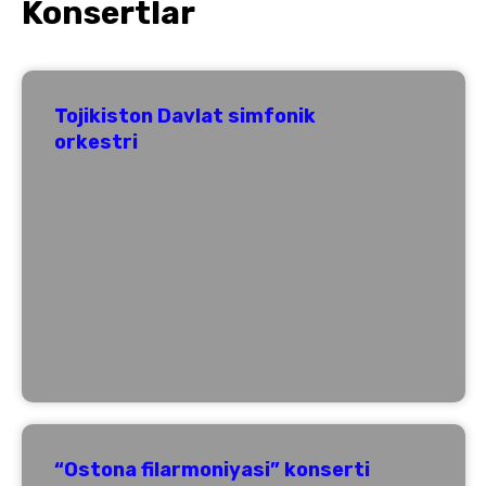
Konsertlar
Tojikiston Davlat simfonik
orkestri
“Ostona filarmoniyasi” konserti