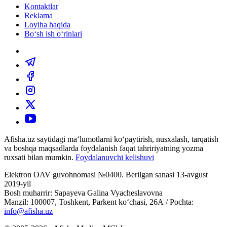
Kontaktlar
Reklama
Loyiha haqida
Bo‘sh ish o‘rinlari
Afisha.uz saytidagi ma‘lumotlarni ko‘paytirish, nusxalash, tarqatish
va boshqa maqsadlarda foydalanish faqat tahririyatning yozma
ruxsati bilan mumkin.
Foydalanuvchi kelishuvi
Elektron OAV guvohnomasi №0400. Berilgan sanasi 13-avgust
2019-yil
Bosh muharrir: Sapayeva Galina Vyacheslavovna
Manzil: 100007, Toshkent, Parkent ko‘chasi, 26А / Pochta:
info@afisha.uz