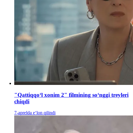
"Qattiqqoʻl xonim 2" filmining soʻnggi treyleri
chiqdi
7-aprelda e‘lon qilindi