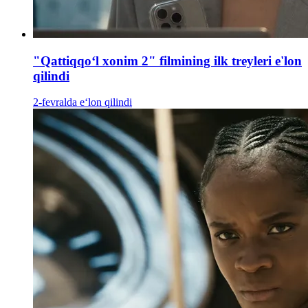
"Qattiqqoʻl xonim 2" filmining ilk treyleri e'lon
qilindi
2-fevralda e‘lon qilindi