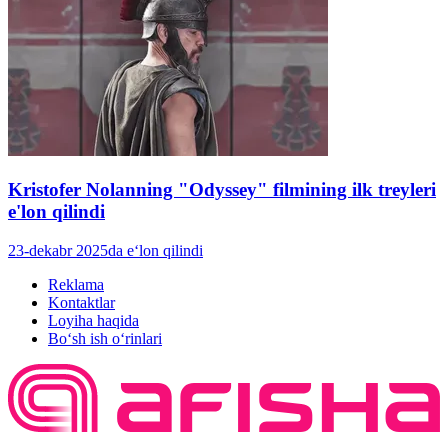
Kristofer Nolanning "Odyssey" filmining ilk treyleri
e'lon qilindi
23-dekabr 2025da e‘lon qilindi
Reklama
Kontaktlar
Loyiha haqida
Bo‘sh ish o‘rinlari