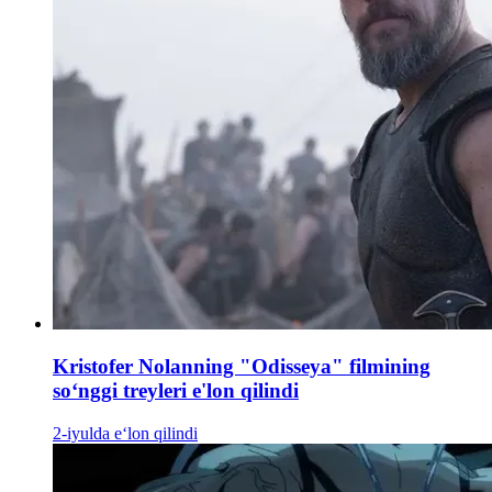
Kristofer Nolanning "Odisseya" filmining
soʻnggi treyleri e'lon qilindi
2-iyulda e‘lon qilindi