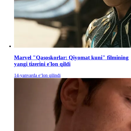
Marvel "Qasoskorlar: Qiyomat kuni" filmining
yangi tizerini e'lon qildi
14-yanvarda e‘lon qilindi