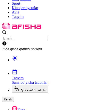
Sport
Kinopremyeralar
Avia
Taqvim
Juda qisqa qidiruv so‘rovi
Taqvim
Sana bo‘yicha tadbirlar
Русский
O‘zbek tili
Kirish
Kino