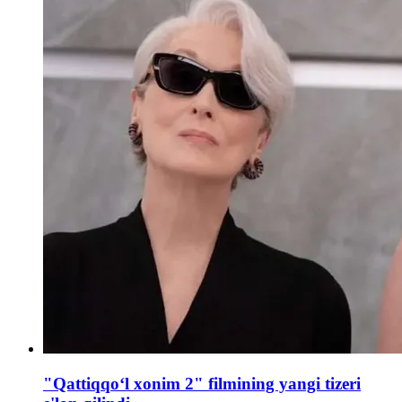
"Qattiqqoʻl xonim 2" filmining yangi tizeri