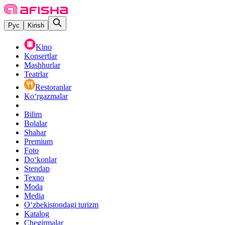
Рус
Kirish
Kino
Konsertlar
Mashhurlar
Teatrlar
Restoranlar
Ko‘rgazmalar
Bilim
Bolalar
Shahar
Premium
Foto
Do‘konlar
Stendap
Texno
Moda
Media
O‘zbekistondagi turizm
Katalog
Chegirmalar