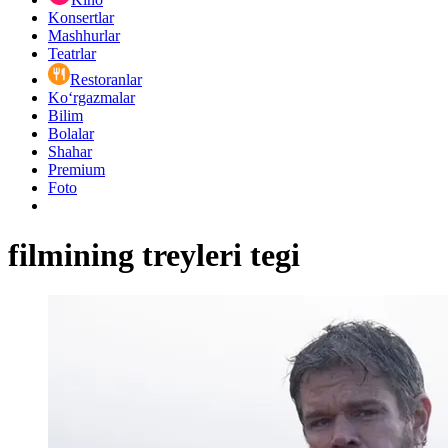
Konsertlar
Mashhurlar
Teatrlar
Restoranlar
Ko‘rgazmalar
Bilim
Bolalar
Shahar
Premium
Foto
filmining treyleri tegi