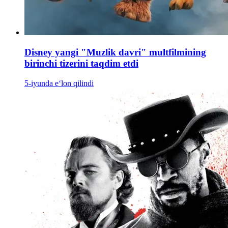
Disney yangi "Muzlik davri" multfilmining
birinchi tizerini taqdim etdi
5-iyunda e‘lon qilindi