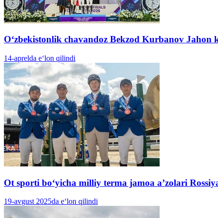
O‘zbekistonlik chavandoz Bekzod Kurbanov Jahon kub
14-aprelda e‘lon qilindi
Ot sporti bo‘yicha milliy terma jamoa a’zolari Ross
19-avgust 2025da e‘lon qilindi