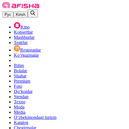
Рус
Kirish
Kino
Konsertlar
Mashhurlar
Teatrlar
Restoranlar
Ko‘rgazmalar
Bilim
Bolalar
Shahar
Premium
Foto
Do‘konlar
Stendap
Texno
Moda
Media
O‘zbekistondagi turizm
Katalog
Chegirmalar