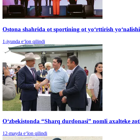
Ostona shahrida ot sportining ot yoʻrttirish yo‘nalis
1-iyunda e‘lon qilindi
O‘zbekistonda “Sharq durdonasi” nomli axalteke zotli
12-mayda e‘lon qilindi