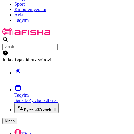
Sport
Kinopremyeralar
Avia
Taqvim
Juda qisqa qidiruv so‘rovi
Taqvim
Sana bo‘yicha tadbirlar
Русский
O‘zbek tili
Kirish
Kino