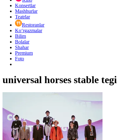
Konsertlar
Mashhurlar
Teatrlar
Restoranlar
Ko‘rgazmalar
Bilim
Bolalar
Shahar
Premium
Foto
universal horses stable tegi