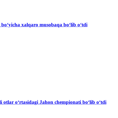
hi bo‘yicha xalqaro musobaqa bo‘lib o‘tdi
 otlar o‘rtasidagi Jahon chempionati bo‘lib o‘tdi