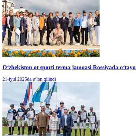
O‘zbekiston ot sporti terma jamoasi Rossiyada o‘ta
21-iyul 2025da e‘lon qilindi