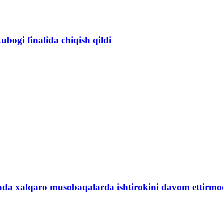
ogi finalida chiqish qildi
iyada xalqaro musobaqalarda ishtirokini davom ettirm