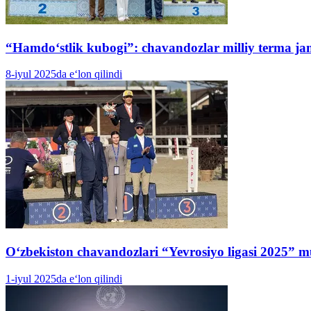
“Hamdo‘stlik kubogi”: chavandozlar milliy terma jam
8-iyul 2025da e‘lon qilindi
O‘zbekiston chavandozlari “Yevrosiyo ligasi 2025” m
1-iyul 2025da e‘lon qilindi