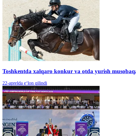
Toshkentda xalqaro konkur va otda yurish musobaqal
22-aprelda e‘lon qilindi