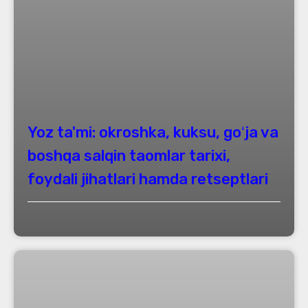
Yoz ta'mi: okroshka, kuksu, goʻja va
boshqa salqin taomlar tarixi,
foydali jihatlari hamda retseptlari