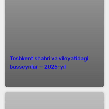
Toshkent shahri va viloyatidagi
basseynlar — 2025-yil