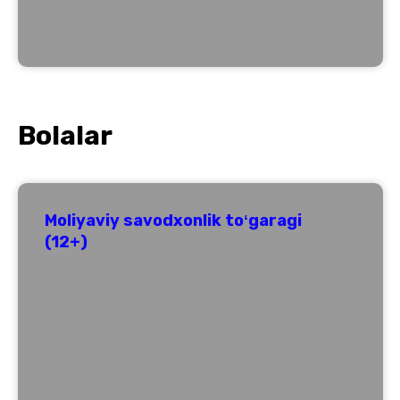
Bolalar
Moliyaviy savodxonlik toʻgaragi
(12+)