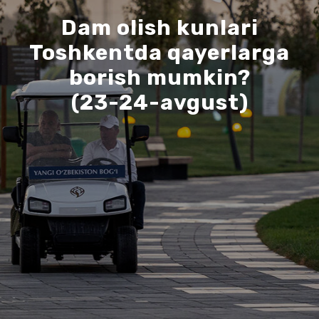
Dam olish kunlari
Toshkentda qayerlarga
borish mumkin?
(23-24-avgust)