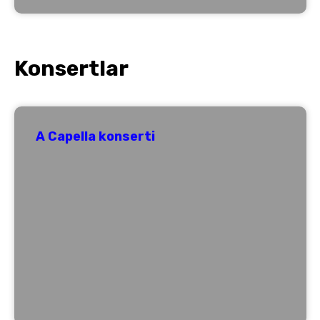
Konsertlar
A Capella konserti