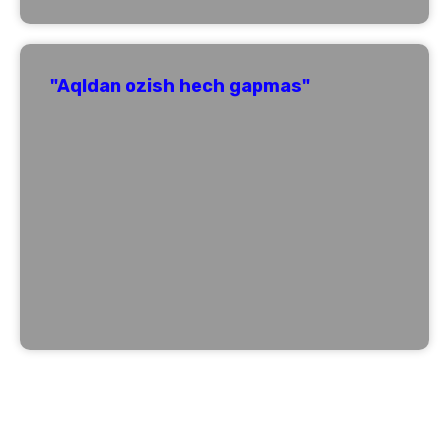
"Aqldan ozish hech gapmas"