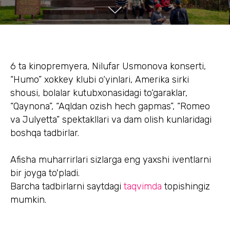
6 ta kinopremyera, Nilufar Usmonova konserti,
“Humo” xokkey klubi o‘yinlari, Amerika sirki
shousi, bolalar kutubxonasidagi to‘garaklar,
“Qaynona”, “Aqldan ozish hech gapmas”, “Romeo
va Julyetta” spektakllari va dam olish kunlaridagi
boshqa tadbirlar.
Afisha muharrirlari sizlarga eng yaxshi iventlarni
bir joyga to'pladi.
Barcha tadbirlarni saytdagi
taqvimda
topishingiz
mumkin.