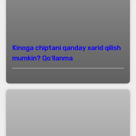
Kinoga chiptani qanday xarid qilish
mumkin? Qoʻllanma