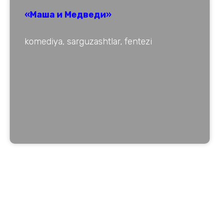
«Маша и Медведи»
komediya, sarguzashtlar, fentezi