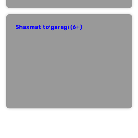
Shaxmat toʻgaragi (6+)