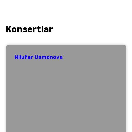
Konsertlar
Nilufar Usmonova