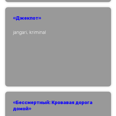
«Джекпот»
jangari, kriminal
«Бессмертный: Кровавая дорога
домой»