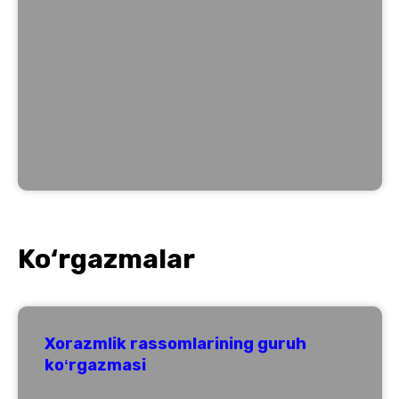
Ko‘rgazmalar
Xorazmlik rassomlarining guruh
koʻrgazmasi