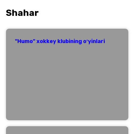
Shahar
"Humo" xokkey klubining oʻyinlari