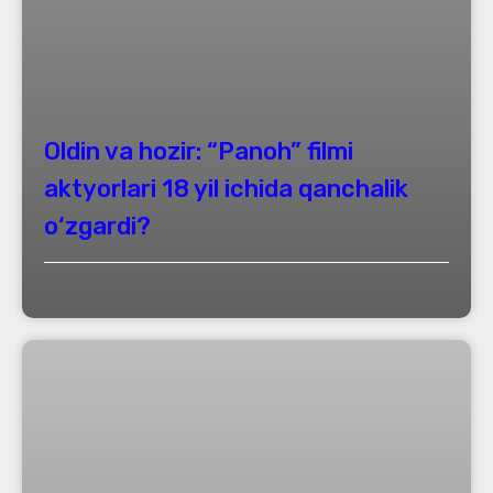
Oldin va hozir: “Panoh” filmi
aktyorlari 18 yil ichida qanchalik
o‘zgardi?