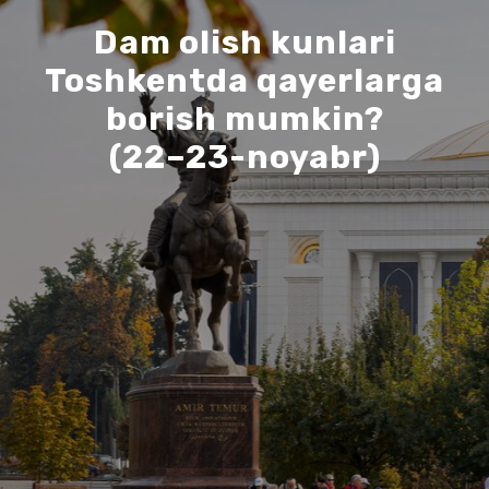
Dam olish kunlari
Toshkentda qayerlarga
borish mumkin?
(22–23-noyabr)