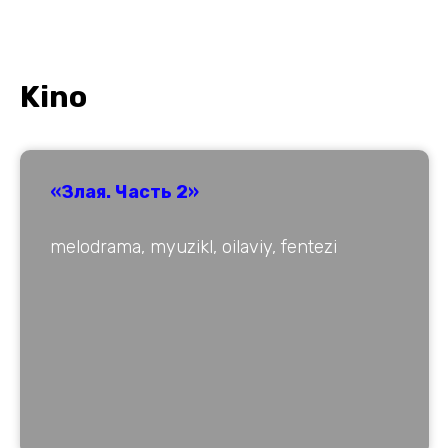
Kino
«Злая. Часть 2»
melodrama, myuzikl, oilaviy, fentezi